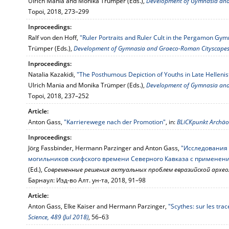
Ulrich Mania and Monika Trümper (Eds.),
Development of Gymnasia an
Topoi, 2018, 273–299
Inproceedings:
Ralf von den Hoff,
"Ruler Portraits and Ruler Cult in the Pergamon Gym
Trümper (Eds.),
Development of Gymnasia and Graeco-Roman Cityscape
Inproceedings:
Natalia Kazakidi,
"The Posthumous Depiction of Youths in Late Hellenis
Ulrich Mania and Monika Trümper (Eds.),
Development of Gymnasia an
Topoi, 2018, 237–252
Article:
Anton Gass,
"Karrierewege nach der Promotion"
, in:
BLiCKpunkt Archäol
Inproceedings:
Jörg Fassbinder, Hermann Parzinger and Anton Gass,
"Исследования
могильников скифского времени Северного Кавказа с применен
(Ed.),
Современные решения актуальных проблем евразийской архео
Барнаул: Изд-во Алт. ун-та, 2018, 91–98
Article:
Anton Gass, Elke Kaiser and Hermann Parzinger,
"Scythes: sur les tra
Science, 489 (Jul 2018)
, 56–63