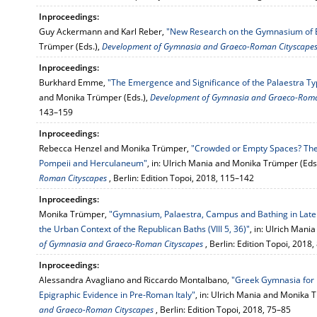
Inproceedings:
Guy Ackermann and Karl Reber,
"New Research on the Gymnasium of E
Trümper (Eds.),
Development of Gymnasia and Graeco-Roman Cityscape
Inproceedings:
Burkhard Emme,
"The Emergence and Significance of the Palaestra Ty
and Monika Trümper (Eds.),
Development of Gymnasia and Graeco-Roma
143–159
Inproceedings:
Rebecca Henzel and Monika Trümper,
"Crowded or Empty Spaces? The S
Pompeii and Herculaneum"
, in: Ulrich Mania and Monika Trümper (Eds
Roman Cityscapes
, Berlin: Edition Topoi, 2018, 115–142
Inproceedings:
Monika Trümper,
"Gymnasium, Palaestra, Campus and Bathing in Late 
the Urban Context of the Republican Baths (VIII 5, 36)"
, in: Ulrich Man
of Gymnasia and Graeco-Roman Cityscapes
, Berlin: Edition Topoi, 2018
Inproceedings:
Alessandra Avagliano and Riccardo Montalbano,
"Greek Gymnasia for 
Epigraphic Evidence in Pre-Roman Italy"
, in: Ulrich Mania and Monika 
and Graeco-Roman Cityscapes
, Berlin: Edition Topoi, 2018, 75–85