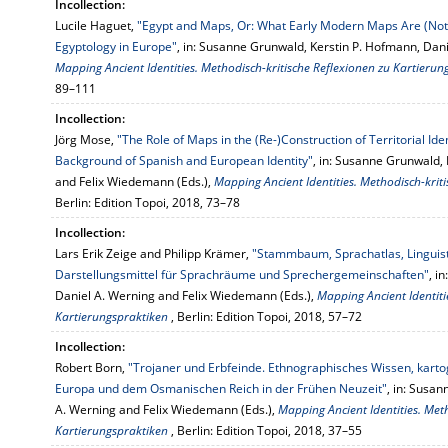
Incollection:
Lucile Haguet,
"Egypt and Maps, Or: What Early Modern Maps Are (Not) 
Egyptology in Europe"
, in: Susanne Grunwald, Kerstin P. Hofmann, Dan
Mapping Ancient Identities. Methodisch-kritische Reflexionen zu Kartieru
89–111
Incollection:
Jörg Mose,
"The Role of Maps in the (Re-)Construction of Territorial Ide
Background of Spanish and European Identity"
, in: Susanne Grunwald,
and Felix Wiedemann (Eds.),
Mapping Ancient Identities. Methodisch-krit
Berlin: Edition Topoi, 2018, 73–78
Incollection:
Lars Erik Zeige and Philipp Krämer,
"Stammbaum, Sprachatlas, Linguist
Darstellungsmittel für Sprachräume und Sprechergemeinschaften"
, i
Daniel A. Werning and Felix Wiedemann (Eds.),
Mapping Ancient Identiti
Kartierungspraktiken
, Berlin: Edition Topoi, 2018, 57–72
Incollection:
Robert Born,
"Trojaner und Erbfeinde. Ethnographisches Wissen, kart
Europa und dem Osmanischen Reich in der Frühen Neuzeit"
, in: Susa
A. Werning and Felix Wiedemann (Eds.),
Mapping Ancient Identities. Met
Kartierungspraktiken
, Berlin: Edition Topoi, 2018, 37–55