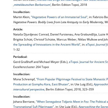
‚mitteldeutschen Barbaricum‘
, Berlin: Edition Topoi, 2018
Incollection:
Martin Klein,
"Vegetative Powers of an Immaterial Soul"
, in: Fabrizio 
Vegetative Powers. Bodily Lives from Late Antiquity to Early Modernity
, W
Article:
Nataša Djurdjevac Conrad, Daniel Furstenau, Ana Grabundžija, Luzie H
Brigitta Schütt, Christof Schütte, Marcus Weber, Niklas Wulkow and J
the Spreading of Innovations in the Ancient World"
, in:
eTopoi. Journal f
1–32
Periodical:
Gerd Graßhoff and Michael Meyer (Eds.),
eTopoi. Journal for Ancient S
Exzellenzcluster 264 Topoi
Incollection:
Mona Schrempf,
"From Popular Pilgrimage Festival to State Monastic P
Production at Gomphu Kora, East Bhutan"
, in: Ute Luig (Ed.),
Approaching
intercultural perspective
, Berlin: Edition Topoi, 2018, 323–359
Incollection:
Johara Berriane,
"When Senegalese Tidjanis Meet in Fez: The Political
Transnational Sufi Pilgrimage"
, in: Ute Luig (Ed.),
Approaching the Sacred.