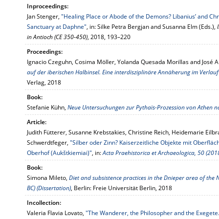
Inproceedings:
Jan Stenger,
"Healing Place or Abode of the Demons? Libanius’ and Chr
Sanctuary at Daphne"
, in: Silke Petra Bergjan and Susanna Elm (Eds.),
in Antioch (CE 350-450)
, 2018, 193–220
Proceedings:
Ignacio Czeguhn, Cosima Möller, Yolanda Quesada Morillas and José A.
auf der iberischen Halbinsel. Eine interdisziplinäre Annäherung im Verlauf
Verlag, 2018
Book:
Stefanie Kühn,
Neue Untersuchungen zur Pythaïs-Prozession von Athen n
Article:
Judith Fütterer, Susanne Krebstakies, Christine Reich, Heidemarie Eilbr
Schwerdtfeger,
"Silber oder Zinn? Kaiserzeitliche Objekte mit Oberfl
Oberhof (Aukštkiemiai)"
, in:
Acta Praehistorica et Archaeologica, 50 (201
Book:
Simona Mileto,
Diet and subsistence practices in the Dnieper area of the 
BC) (Dissertation)
, Berlin: Freie Universität Berlin, 2018
Incollection:
Valeria Flavia Lovato,
"The Wanderer, the Philosopher and the Exegete.