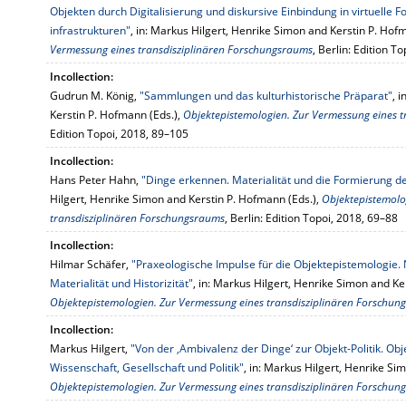
Objekten durch Digitalisierung und diskursive Einbindung in virtuell
infrastrukturen"
, in: Markus Hilgert, Henrike Simon and Kerstin P. Hof
Vermessung eines transdisziplinären Forschungsraums
, Berlin: Edition T
Incollection:
Gudrun M. König,
"Sammlungen und das kulturhistorische Präparat"
, 
Kerstin P. Hofmann (Eds.),
Objektepistemologien. Zur Vermessung eines 
Edition Topoi, 2018, 89–105
Incollection:
Hans Peter Hahn,
"Dinge erkennen. Materialität und die Formierung de
Hilgert, Henrike Simon and Kerstin P. Hofmann (Eds.),
Objektepistemolo
transdisziplinären Forschungsraums
, Berlin: Edition Topoi, 2018, 69–88
Incollection:
Hilmar Schäfer,
"Praxeologische Impulse für die Objektepistemologie.
Materialität und Historizität"
, in: Markus Hilgert, Henrike Simon and Ke
Objektepistemologien. Zur Vermessung eines transdisziplinären Forschun
Incollection:
Markus Hilgert,
"Von der ‚Ambivalenz der Dinge‘ zur Objekt-Politik. O
Wissenschaft, Gesellschaft und Politik"
, in: Markus Hilgert, Henrike Si
Objektepistemologien. Zur Vermessung eines transdisziplinären Forschun