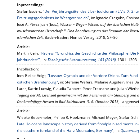
Inproceedings:
Stefan Esders,
"Der Verjährungstitel des Liber iudiciorum (L.Vis. X, 2) 
Ersitzungsgedankens im Westgotenreich"
, in: Ignacio Czeguhn, Cosim
José A. Pérez Juan (Eds.),
Wasser – Wege – Wissen auf der iberischen Hal
muselmanischen Herrschaft II. Eine Annäherung an das Studium der Wasse
islamischen Zeit
, Baden-Baden: Nomos Verlag, 2018, 57–86
Article:
Martin Klein,
"Review: "Grundriss der Geschichte der Philosophie. Die P
Jahrhundert""
, in:
Theologische Literaturzeitung, 143 (2018)
, 1301–1303
Incollection:
Ines Beilke-Voigt,
"Lossow, Olympia und der Vordere Orient. Zum Fund 
östlichen Brandenburg"
, in: Stefanie Wefers, Melanie Augstein, Ines Ba
Later, Katrin Ludwig, Claudia Tappert, Peter Trebsche and Julian Wietho
Tagung der AG Eisenzeit gemeinsam mit der Keltenwelt am Glauberg und
Denkmalpflege Hessen in Bad Salzhausen, 3.-6. Oktober 2013
, Langenwei
Article:
Wiebke Bebermeier, Philipp R. Hoelzmann, Michael Meyer, Stefan Schim
Late Holocene landscape history derived from floodplain sediments in c
the southern foreland of the Harz Mountains, Germany"
, in:
Quaternary