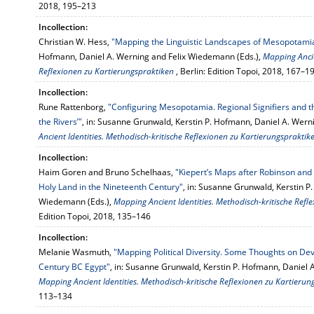
2018, 195–213
Incollection:
Christian W. Hess,
"Mapping the Linguistic Landscapes of Mesopotami
Hofmann, Daniel A. Werning and Felix Wiedemann (Eds.),
Mapping Ancie
Reflexionen zu Kartierungspraktiken
, Berlin: Edition Topoi, 2018, 167–1
Incollection:
Rune Rattenborg,
"Configuring Mesopotamia. Regional Signifiers and t
the Rivers’"
, in: Susanne Grunwald, Kerstin P. Hofmann, Daniel A. Wer
Ancient Identities. Methodisch-kritische Reflexionen zu Kartierungsprakti
Incollection:
Haim Goren and Bruno Schelhaas,
"Kiepert’s Maps after Robinson and S
Holy Land in the Nineteenth Century"
, in: Susanne Grunwald, Kerstin P
Wiedemann (Eds.),
Mapping Ancient Identities. Methodisch-kritische Ref
Edition Topoi, 2018, 135–146
Incollection:
Melanie Wasmuth,
"Mapping Political Diversity. Some Thoughts on Dev
Century BC Egypt"
, in: Susanne Grunwald, Kerstin P. Hofmann, Daniel 
Mapping Ancient Identities. Methodisch-kritische Reflexionen zu Kartieru
113–134