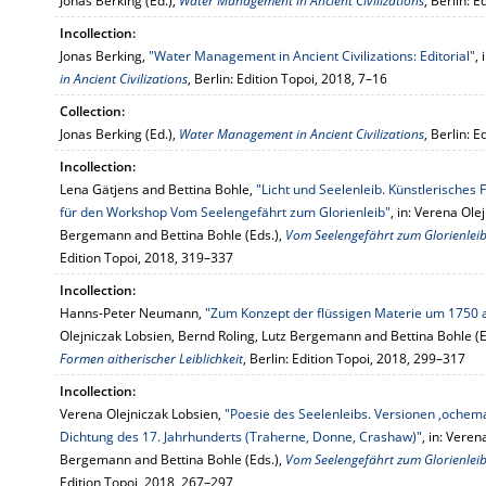
Jonas Berking (Ed.),
Water Management in Ancient Civilizations
, Berlin: 
Incollection:
Jonas Berking,
"Water Management in Ancient Civilizations: Editorial"
,
in Ancient Civilizations
, Berlin: Edition Topoi, 2018, 7–16
Collection:
Jonas Berking (Ed.),
Water Management in Ancient Civilizations
, Berlin: 
Incollection:
Lena Gätjens and Bettina Bohle,
"Licht und Seelenleib. Künstlerisches
für den Workshop Vom Seelengefährt zum Glorienleib"
, in: Verena Ole
Bergemann and Bettina Bohle (Eds.),
Vom Seelengefährt zum Glorienleib.
Edition Topoi, 2018, 319–337
Incollection:
Hanns-Peter Neumann,
"Zum Konzept der flüssigen Materie um 1750 a
Olejniczak Lobsien, Bernd Roling, Lutz Bergemann and Bettina Bohle (E
Formen aitherischer Leiblichkeit
, Berlin: Edition Topoi, 2018, 299–317
Incollection:
Verena Olejniczak Lobsien,
"Poesie des Seelenleibs. Versionen ,ochemat
Dichtung des 17. Jahrhunderts (Traherne, Donne, Crashaw)"
, in: Vere
Bergemann and Bettina Bohle (Eds.),
Vom Seelengefährt zum Glorienleib.
Edition Topoi, 2018, 267–297