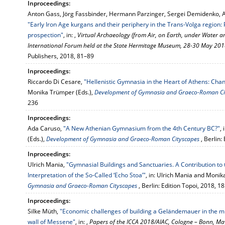
Inproceedings:
Anton Gass, Jörg Fassbinder, Hermann Parzinger, Sergei Demidenko, 
"Early Iron Age kurgans and their periphery in the Trans-Volga region
prospection"
, in: ,
Virtual Archaeology (from Air, on Earth, under Water a
International Forum held at the State Hermitage Museum, 28-30 May 20
Publishers, 2018, 81–89
Inproceedings:
Riccardo Di Cesare,
"Hellenistic Gymnasia in the Heart of Athens: Cha
Monika Trümper (Eds.),
Development of Gymnasia and Graeco-Roman Ci
236
Inproceedings:
Ada Caruso,
"A New Athenian Gymnasium from the 4th Century BC?"
,
(Eds.),
Development of Gymnasia and Graeco-Roman Cityscapes
, Berlin
Inproceedings:
Ulrich Mania,
"Gymnasial Buildings and Sanctuaries. A Contribution to 
Interpretation of the So-Called ‘Echo Stoa’"
, in: Ulrich Mania and Monik
Gymnasia and Graeco-Roman Cityscapes
, Berlin: Edition Topoi, 2018, 
Inproceedings:
Silke Müth,
"Economic challenges of building a Geländemauer in the midd
wall of Messene"
, in: ,
Papers of the ICCA 2018/AIAC, Cologne – Bonn, M