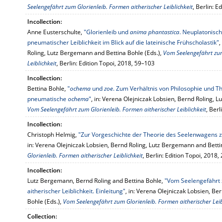
Seelengefährt zum Glorienleib. Formen aitherischer Leiblichkeit
, Berlin: 
Incollection:
Anne Eusterschulte,
"Glorienleib und
anima phantastica
. Neuplatonisc
pneumatischer Leiblichkeit im Blick auf die lateinische Frühscholastik"
,
Roling, Lutz Bergemann and Bettina Bohle (Eds.),
Vom Seelengefährt zum
Leiblichkeit
, Berlin: Edition Topoi, 2018, 59–103
Incollection:
Bettina Bohle,
"
ochema
und
zoe
. Zum Verhältnis von Philosophie und Th
pneumatische
ochema
"
, in: Verena Olejniczak Lobsien, Bernd Roling, 
Vom Seelengefährt zum Glorienleib. Formen aitherischer Leiblichkeit
, Berl
Incollection:
Christoph Helmig,
"Zur Vorgeschichte der Theorie des Seelenwagens 
in: Verena Olejniczak Lobsien, Bernd Roling, Lutz Bergemann and Betti
Glorienleib. Formen aitherischer Leiblichkeit
, Berlin: Edition Topoi, 2018,
Incollection:
Lutz Bergemann, Bernd Roling and Bettina Bohle,
"Vom Seelengefährt 
aitherischer Leiblichkeit. Einleitung"
, in: Verena Olejniczak Lobsien, B
Bohle (Eds.),
Vom Seelengefährt zum Glorienleib. Formen aitherischer Leib
Collection: