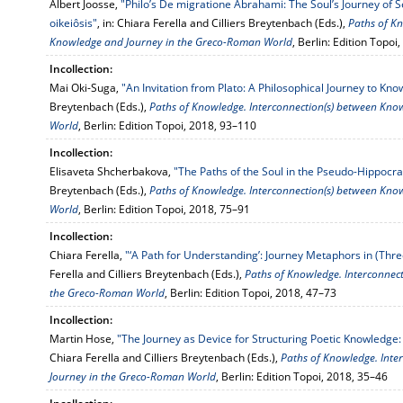
Albert Joosse,
"Philo’s De migratione Abrahami: The Soul’s Journey of S
oikeiôsis"
, in: Chiara Ferella and Cilliers Breytenbach (Eds.),
Paths of Kn
Knowledge and Journey in the Greco-Roman World
, Berlin: Edition Topo
Incollection:
Mai Oki-Suga,
"An Invitation from Plato: A Philosophical Journey to Kn
Breytenbach (Eds.),
Paths of Knowledge. Interconnection(s) between Kn
World
, Berlin: Edition Topoi, 2018, 93–110
Incollection:
Elisaveta Shcherbakova,
"The Paths of the Soul in the Pseudo-Hippocrat
Breytenbach (Eds.),
Paths of Knowledge. Interconnection(s) between Kn
World
, Berlin: Edition Topoi, 2018, 75–91
Incollection:
Chiara Ferella,
"‘A Path for Understanding’: Journey Metaphors in (Thr
Ferella and Cilliers Breytenbach (Eds.),
Paths of Knowledge. Interconnec
the Greco-Roman World
, Berlin: Edition Topoi, 2018, 47–73
Incollection:
Martin Hose,
"The Journey as Device for Structuring Poetic Knowledge: 
Chiara Ferella and Cilliers Breytenbach (Eds.),
Paths of Knowledge. Inte
Journey in the Greco-Roman World
, Berlin: Edition Topoi, 2018, 35–46