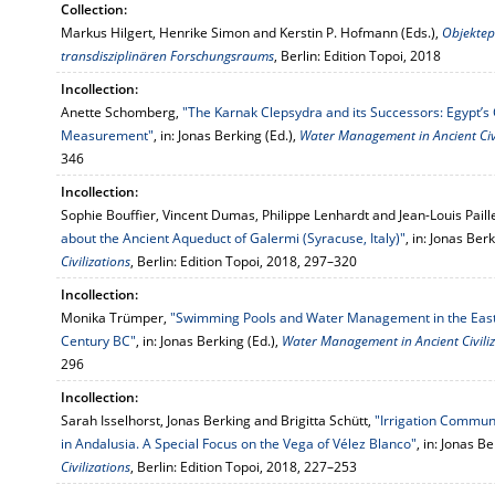
Collection:
Markus Hilgert, Henrike Simon and Kerstin P. Hofmann (Eds.),
Objektep
transdisziplinären Forschungsraums
, Berlin: Edition Topoi, 2018
Incollection:
Anette Schomberg,
"The Karnak Clepsydra and its Successors: Egypt’s 
Measurement"
, in: Jonas Berking (Ed.),
Water Management in Ancient Civi
346
Incollection:
Sophie Bouffier, Vincent Dumas, Philippe Lenhardt and Jean-Louis Paill
about the Ancient Aqueduct of Galermi (Syracuse, Italy)"
, in: Jonas Ber
Civilizations
, Berlin: Edition Topoi, 2018, 297–320
Incollection:
Monika Trümper,
"Swimming Pools and Water Management in the Easte
Century BC"
, in: Jonas Berking (Ed.),
Water Management in Ancient Civiliz
296
Incollection:
Sarah Isselhorst, Jonas Berking and Brigitta Schütt,
"Irrigation Commun
in Andalusia. A Special Focus on the Vega of Vélez Blanco"
, in: Jonas B
Civilizations
, Berlin: Edition Topoi, 2018, 227–253