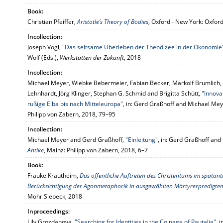
Book:
Christian Pfeiffer,
Aristotle’s Theory of Bodies
, Oxford - New York: Oxfor
Incollection:
Joseph Vogl,
"Das seltsame Überleben der Theodizee in der Ökonomie
Wolf (Eds.),
Werkstätten der Zukunft
, 2018
Incollection:
Michael Meyer, Wiebke Bebermeier, Fabian Becker, Markolf Brumlich, V
Lehnhardt, Jörg Klinger, Stephan G. Schmid and Brigitta Schütt,
"Innova
rußige Elba bis nach Mitteleuropa"
, in: Gerd Graßhoff and Michael Mey
Philipp von Zabern, 2018, 79–95
Incollection:
Michael Meyer and Gerd Graßhoff,
"Einleitung"
, in: Gerd Graßhoff and
Antike
, Mainz: Philipp von Zabern, 2018, 6–7
Book:
Frauke Krautheim,
Das öffentliche Auftreten des Christentums im spätant
Berücksichtigung der Agonmetaphorik in ausgewählten Märtyrerpredigte
Mohr Siebeck, 2018
Inproceedings:
Lily Grozdanova,
"Searching for Identities in the Coinage of Pautalia"
, 