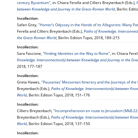
century Byzantium"
, in: Chiara Ferella and Cilliers Breytenbach (Eds.),
between Knowledge and Journey in the Greco-Roman World
, Berlin: Edi
Incollection:
Safari Grey,
"Homer’s Odyssey in the Hands of its Allegorists: Many Pa
Ferella and Cilliers Breytenbach (Eds.),
Paths of Knowledge. Interconnec
the Greco-Roman World
, Berlin: Edition Topoi, 2018, 189–215
Incollection:
Sara Fascione,
"Finding Identities on the Way to Rome"
, in: Chiara Fere
Knowledge. Interconnection(s) between Knowledge and Journey in the G
2018, 177–187
Incollection:
Greta Hawes,
"Pausanias’ Messenian Itinerary and the Journeys of the 
Breytenbach (Eds.),
Paths of Knowledge. Interconnection(s) between Kn
World
, Berlin: Edition Topoi, 2018, 151–176
Incollection:
Cilliers Breytenbach,
"Incomprehension en route to Jerusalem (Mk8:22
Breytenbach (Eds.),
Paths of Knowledge. Interconnection(s) between Kn
World
, Berlin: Edition Topoi, 2018, 137–150
Incollection: