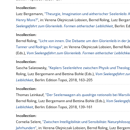
Incollection:
Lutz Bergemann,
"Theurgie, Imagination und aitherischer Seelenleib: A
Henry More?"
, in: Verena Olejniczak Lobsien, Bernd Roling, Lutz Berg
Seelengefährt zum Glorienleib. Formen aitherischer Leiblichkeit
, Berlin: 
Incollection:
Bernd Roling,
"Licht von innen. Die Debatte um den Glorienleib in der
Tanner und Rodrigo Arriaga"
, in: Verena Olejniczak Lobsien, Bernd Ro
(Eds.),
Vom Seelengefährt zum Glorienleib. Formen aitherischer Leiblichkei
Incollection:
Sascha Salatowsky,
"Keplers Seelenlehre zwischen Physik und Theolog
Roling, Lutz Bergemann and Bettina Bohle (Eds.),
Vom Seelengefährt zum
Leiblichkeit
, Berlin: Edition Topoi, 2018, 163–205
Incollection:
Thomas Leinkauf,
"Der Seelenwagen als
quadriga rationalis
bei Marsili
Bernd Roling, Lutz Bergemann and Bettina Bohle (Eds.),
Vom Seelengefä
Leiblichkeit
, Berlin: Edition Topoi, 2018, 139–161
Incollection:
Cornelia Selent,
"Zwischen Intelligibilität und Sensibilität: Naturphil
Jahrhundert"
, in: Verena Olejniczak Lobsien, Bernd Roling, Lutz Berge