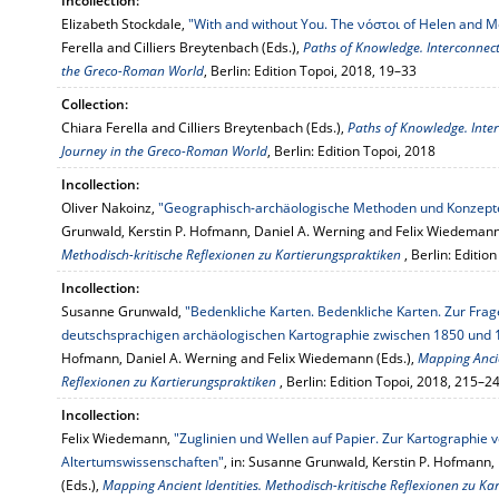
Incollection:
Elizabeth Stockdale,
"With and without You. The νόστοι of Helen and M
Ferella and Cilliers Breytenbach (Eds.),
Paths of Knowledge. Interconnec
the Greco-Roman World
, Berlin: Edition Topoi, 2018, 19–33
Collection:
Chiara Ferella and Cilliers Breytenbach (Eds.),
Paths of Knowledge. Inte
Journey in the Greco-Roman World
, Berlin: Edition Topoi, 2018
Incollection:
Oliver Nakoinz,
"Geographisch-archäologische Methoden und Konzepte 
Grunwald, Kerstin P. Hofmann, Daniel A. Werning and Felix Wiedemann
Methodisch-kritische Reflexionen zu Kartierungspraktiken
, Berlin: Editi
Incollection:
Susanne Grunwald,
"Bedenkliche Karten. Bedenkliche Karten. Zur Frag
deutschsprachigen archäologischen Kartographie zwischen 1850 und 
Hofmann, Daniel A. Werning and Felix Wiedemann (Eds.),
Mapping Ancie
Reflexionen zu Kartierungspraktiken
, Berlin: Edition Topoi, 2018, 215–2
Incollection:
Felix Wiedemann,
"Zuglinien und Wellen auf Papier. Zur Kartographie 
Altertumswissenschaften"
, in: Susanne Grunwald, Kerstin P. Hofmann
(Eds.),
Mapping Ancient Identities. Methodisch-kritische Reflexionen zu K