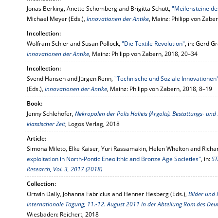
Jonas Berking, Anette Schomberg and Brigitta Schütt,
"Meilensteine d
Michael Meyer (Eds.),
Innovationen der Antike
, Mainz: Philipp von Zabe
Incollection:
Wolfram Schier and Susan Pollock,
"Die Textile Revolution"
, in: Gerd G
Innovationen der Antike
, Mainz: Philipp von Zabern, 2018, 20–34
Incollection:
Svend Hansen and Jürgen Renn,
"Technische und Soziale Innovationen
(Eds.),
Innovationen der Antike
, Mainz: Philipp von Zabern, 2018, 8–19
Book:
Jenny Schlehofer,
Nekropolen der Polis Halieis (Argolis). Bestattungs- un
klassischer Zeit
, Logos Verlag, 2018
Article:
Simona Mileto, Elke Kaiser, Yuri Rassamakin, Helen Whelton and Richa
exploitation in North-Pontic Eneolithic and Bronze Age Societies"
, in:
ST
Research, Vol. 3, 2017 (2018)
Collection:
Ortwin Dally, Johanna Fabricius and Henner Hesberg (Eds.),
Bilder und
Internationale Tagung, 11.-12. August 2011 in der Abteilung Rom des Deut
Wiesbaden: Reichert, 2018