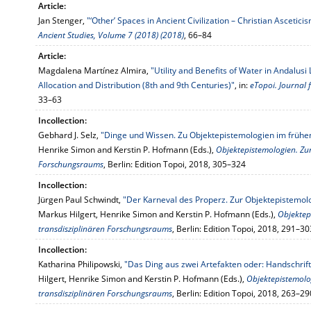
Article:
Jan Stenger,
"‘Other’ Spaces in Ancient Civilization – Christian Ascetic
Ancient Studies, Volume 7 (2018) (2018)
, 66–84
Article:
Magdalena Martínez Almira,
"Utility and Benefits of Water in Andalusi 
Allocation and Distribution (8th and 9th Centuries)"
, in:
eTopoi. Journal 
33–63
Incollection:
Gebhard J. Selz,
"Dinge und Wissen. Zu Objektepistemologien im früh
Henrike Simon and Kerstin P. Hofmann (Eds.),
Objektepistemologien. Zu
Forschungsraums
, Berlin: Edition Topoi, 2018, 305–324
Incollection:
Jürgen Paul Schwindt,
"Der Karneval des Properz. Zur Objektepistemol
Markus Hilgert, Henrike Simon and Kerstin P. Hofmann (Eds.),
Objektep
transdisziplinären Forschungsraums
, Berlin: Edition Topoi, 2018, 291–30
Incollection:
Katharina Philipowski,
"Das Ding aus zwei Artefakten oder: Handschrif
Hilgert, Henrike Simon and Kerstin P. Hofmann (Eds.),
Objektepistemolo
transdisziplinären Forschungsraums
, Berlin: Edition Topoi, 2018, 263–29