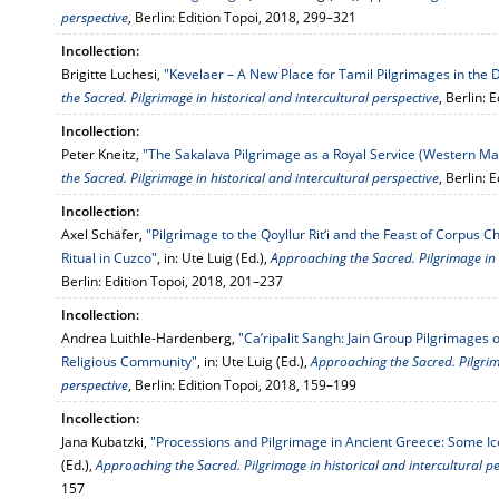
perspective
, Berlin: Edition Topoi, 2018, 299–321
Incollection:
Brigitte Luchesi,
"Kevelaer – A New Place for Tamil Pilgrimages in the 
the Sacred. Pilgrimage in historical and intercultural perspective
, Berlin: 
Incollection:
Peter Kneitz,
"The Sakalava Pilgrimage as a Royal Service (Western M
the Sacred. Pilgrimage in historical and intercultural perspective
, Berlin: 
Incollection:
Axel Schäfer,
"Pilgrimage to the Qoyllur Rit‘i and the Feast of Corpus Ch
Ritual in Cuzco"
, in: Ute Luig (Ed.),
Approaching the Sacred. Pilgrimage in h
Berlin: Edition Topoi, 2018, 201–237
Incollection:
Andrea Luithle-Hardenberg,
"Ca’ripalit Sangh: Jain Group Pilgrimages 
Religious Community"
, in: Ute Luig (Ed.),
Approaching the Sacred. Pilgrima
perspective
, Berlin: Edition Topoi, 2018, 159–199
Incollection:
Jana Kubatzki,
"Processions and Pilgrimage in Ancient Greece: Some I
(Ed.),
Approaching the Sacred. Pilgrimage in historical and intercultural p
157