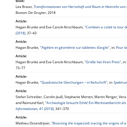
Book:
Lea Braun,
Transformationen von Herrschaft und Raum in Heinrichs von N
Boston: De Gruyter, 2018
Article:
Hagan Brunke and Eva Cancik-Kirschbaum,
"Combien a coûté la tour d
(2018)
, 37–43
Article:
Hagan Brunke,
"Algèbre et géométrie sur tablettes d’argile"
, in:
Pour la
Article:
Hagan Brunke and Eva Cancik-Kirschbaum,
"Größe hat ihren Preis"
, in
73–77
Article:
Hagan Brunke,
"Quadratische Gleichungen – in Keilschrift"
, in:
Spektrum
Article:
Stefan Schreiber, Carolin Jauß, Stephanie Merten, Martin Renger, Vera
and Raimund Karl,
"Archäologie braucht Ethik! Ein Werkstattbericht als
Informationen, 41 (2018)
, 341–370
Article:
Mathieu Ossendrijver,
"Bisecting the trapezoid: tracing the origins of 