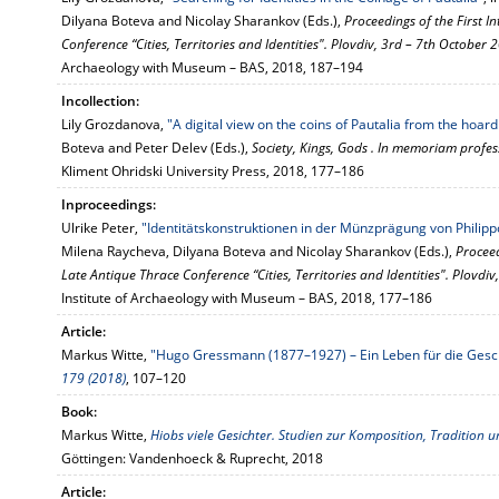
Dilyana Boteva and Nicolay Sharankov (Eds.),
Proceedings of the First 
Conference “Cities, Territories and Identities". Plovdiv, 3rd – 7th October 
Archaeology with Museum – BAS, 2018, 187–194
Incollection:
Lily Grozdanova,
"A digital view on the coins of Pautalia from the hoar
Boteva and Peter Delev (Eds.),
Society, Kings, Gods . In memoriam profe
Kliment Ohridski University Press, 2018, 177–186
Inproceedings:
Ulrike Peter,
"Identitätskonstruktionen in der Münzprägung von Philippo
Milena Raycheva, Dilyana Boteva and Nicolay Sharankov (Eds.),
Proceed
Late Antique Thrace Conference “Cities, Territories and Identities". Plovdi
Institute of Archaeology with Museum – BAS, 2018, 177–186
Article:
Markus Witte,
"Hugo Gressmann (1877–1927) – Ein Leben für die Gesch
179 (2018)
, 107–120
Book:
Markus Witte,
Hiobs viele Gesichter. Studien zur Komposition, Tradition
Göttingen: Vandenhoeck & Ruprecht, 2018
Article: