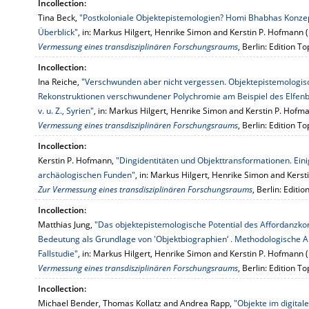
Incollection:
Tina Beck,
"Postkoloniale Objektepistemologien? Homi Bhabhas Konzep
Überblick"
, in: Markus Hilgert, Henrike Simon and Kerstin P. Hofmann (
Vermessung eines transdisziplinären Forschungsraums
, Berlin: Edition T
Incollection:
Ina Reiche,
"Verschwunden aber nicht vergessen. Objektepistemologis
Rekonstruktionen verschwundener Polychromie am Beispiel des Elfenbe
v. u. Z., Syrien"
, in: Markus Hilgert, Henrike Simon and Kerstin P. Hofma
Vermessung eines transdisziplinären Forschungsraums
, Berlin: Edition T
Incollection:
Kerstin P. Hofmann,
"Dingidentitäten und Objekttransformationen. Ein
archäologischen Funden"
, in: Markus Hilgert, Henrike Simon and Kerst
Zur Vermessung eines transdisziplinären Forschungsraums
, Berlin: Editi
Incollection:
Matthias Jung,
"Das objektepistemologische Potential des Affordanzk
Bedeutung als Grundlage von 'Objektbiographien‘ . Methodologische
Fallstudie"
, in: Markus Hilgert, Henrike Simon and Kerstin P. Hofmann (
Vermessung eines transdisziplinären Forschungsraums
, Berlin: Edition T
Incollection:
Michael Bender, Thomas Kollatz and Andrea Rapp,
"Objekte im digita