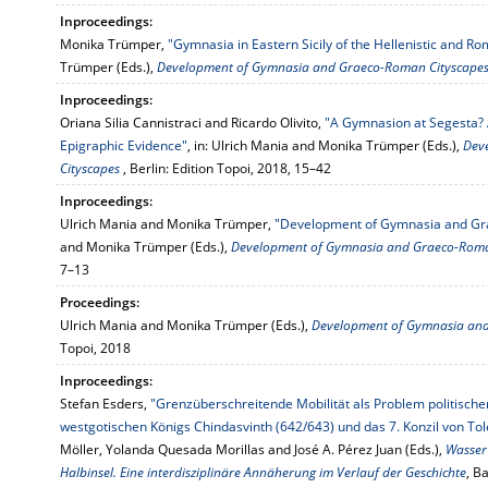
Inproceedings:
Monika Trümper,
"Gymnasia in Eastern Sicily of the Hellenistic and R
Trümper (Eds.),
Development of Gymnasia and Graeco-Roman Cityscape
Inproceedings:
Oriana Silia Cannistraci and Ricardo Olivito,
"A Gymnasion at Segesta? 
Epigraphic Evidence"
, in: Ulrich Mania and Monika Trümper (Eds.),
Dev
Cityscapes
, Berlin: Edition Topoi, 2018, 15–42
Inproceedings:
Ulrich Mania and Monika Trümper,
"Development of Gymnasia and Gr
and Monika Trümper (Eds.),
Development of Gymnasia and Graeco-Roma
7–13
Proceedings:
Ulrich Mania and Monika Trümper (Eds.),
Development of Gymnasia and
Topoi, 2018
Inproceedings:
Stefan Esders,
"Grenzüberschreitende Mobilität als Problem politische
westgotischen Königs Chindasvinth (642/643) und das 7. Konzil von Tol
Möller, Yolanda Quesada Morillas and José A. Pérez Juan (Eds.),
Wasser 
Halbinsel. Eine interdisziplinäre Annäherung im Verlauf der Geschichte
, B