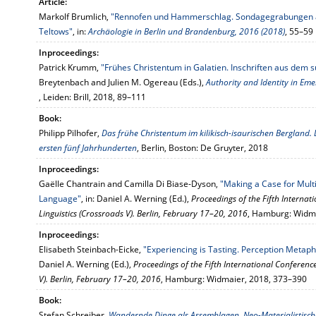
Article:
Markolf Brumlich,
"Rennofen und Hammerschlag. Sondagegrabungen au
Teltows"
, in:
Archäologie in Berlin und Brandenburg, 2016 (2018)
, 55–59
Inproceedings:
Patrick Krumm,
"Frühes Christentum in Galatien. Inschriften aus dem
Breytenbach and Julien M. Ogereau (Eds.),
Authority and Identity in Eme
, Leiden: Brill, 2018, 89–111
Book:
Philipp Pilhofer,
Das frühe Christentum im kilikisch-isaurischen Bergland.
ersten fünf Jahrhunderten
, Berlin, Boston: De Gruyter, 2018
Inproceedings:
Gaëlle Chantrain and Camilla Di Biase-Dyson,
"Making a Case for Mult
Language"
, in: Daniel A. Werning (Ed.),
Proceedings of the Fifth Internat
Linguistics (Crossroads V). Berlin, February 17–20, 2016
, Hamburg: Widma
Inproceedings:
Elisabeth Steinbach-Eicke,
"Experiencing is Tasting. Perception Metaph
Daniel A. Werning (Ed.),
Proceedings of the Fifth International Conferenc
V). Berlin, February 17–20, 2016
, Hamburg: Widmaier, 2018, 373–390
Book:
Stefan Schreiber,
Wandernde Dinge als Assemblagen. Neo-Materialistisch