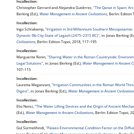
Incollection:
Christopher Gerrard and Alejandra Gutièrrez,
"The Qanat in Spain: Ar
Berking (Ed.),
Water Management in Ancient Civilizations
, Berlin: Editio
Incollection:
Ingo Schrakamp,
"Irrigation in 3rd Millennium Southern Mesopotamia:
Dynastic IIIb City-State of Lagash (2475–2315 BC)"
, in: Jonas Berking (E
Civilizations
, Berlin: Edition Topoi, 2018, 117–195
Incollection:
Marguerite Ronin,
"Sharing Water in the Roman Countryside: Environme
Legal Solutions"
, in: Jonas Berking (Ed.),
Water Management in Ancient Civ
107–115
Incollection:
Lauretta Maganzani,
"Irrigation Communities in the Roman World Thro
Digest"
, in: Jonas Berking (Ed.),
Water Management in Ancient Civilizatio
Incollection:
Elio Nenci,
"The Water Lifting Devices and the Origin of Ancient Mechan
(Ed.),
Water Management in Ancient Civilizations
, Berlin: Edition Topoi, 
Incollection:
Gül Sürmelihindi,
"Palaeo-Environmental Condition Factor on the Diffu