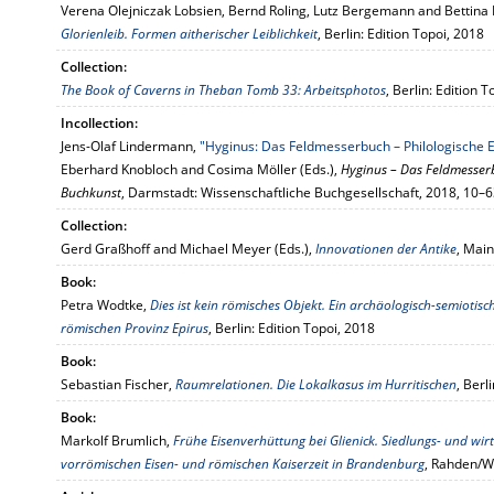
Verena Olejniczak Lobsien, Bernd Roling, Lutz Bergemann and Bettina 
Glorienleib. Formen aitherischer Leiblichkeit
, Berlin: Edition Topoi, 2018
Collection:
The Book of Caverns in Theban Tomb 33: Arbeitsphotos
, Berlin: Edition 
Incollection:
Jens-Olaf Lindermann,
"Hyginus: Das Feldmesserbuch – Philologische 
Eberhard Knobloch and Cosima Möller (Eds.),
Hyginus – Das Feldmesserb
Buchkunst
, Darmstadt: Wissenschaftliche Buchgesellschaft, 2018, 10–
Collection:
Gerd Graßhoff and Michael Meyer (Eds.),
Innovationen der Antike
, Main
Book:
Petra Wodtke,
Dies ist kein römisches Objekt. Ein archäologisch-semiotisc
römischen Provinz Epirus
, Berlin: Edition Topoi, 2018
Book:
Sebastian Fischer,
Raumrelationen. Die Lokalkasus im Hurritischen
, Berl
Book:
Markolf Brumlich,
Frühe Eisenverhüttung bei Glienick. Siedlungs- und wi
vorrömischen Eisen- und römischen Kaiserzeit in Brandenburg
, Rahden/We