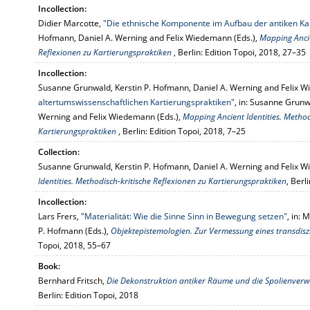
Incollection:
Didier Marcotte,
"Die ethnische Komponente im Aufbau der antiken Ka
Hofmann, Daniel A. Werning and Felix Wiedemann (Eds.),
Mapping Ancie
Reflexionen zu Kartierungspraktiken
, Berlin: Edition Topoi, 2018, 27–35
Incollection:
Susanne Grunwald, Kerstin P. Hofmann, Daniel A. Werning and Felix 
altertumswissenschaftlichen Kartierungspraktiken"
, in: Susanne Grunw
Werning and Felix Wiedemann (Eds.),
Mapping Ancient Identities. Method
Kartierungspraktiken
, Berlin: Edition Topoi, 2018, 7–25
Collection:
Susanne Grunwald, Kerstin P. Hofmann, Daniel A. Werning and Felix W
Identities. Methodisch-kritische Reflexionen zu Kartierungspraktiken
, Berl
Incollection:
Lars Frers,
"Materialität: Wie die Sinne Sinn in Bewegung setzen"
, in:
P. Hofmann (Eds.),
Objektepistemologien. Zur Vermessung eines transdis
Topoi, 2018, 55–67
Book:
Bernhard Fritsch,
Die Dekonstruktion antiker Räume und die Spolienverw
Berlin: Edition Topoi, 2018