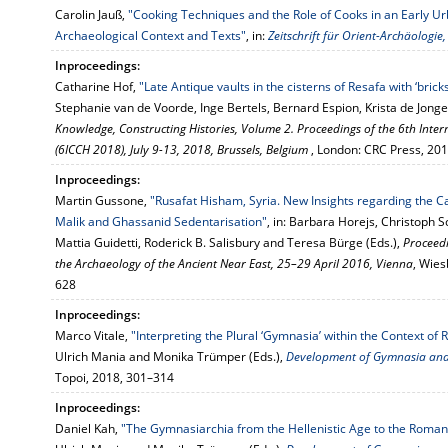
Carolin Jauß,
"Cooking Techniques and the Role of Cooks in an Early Ur
Archaeological Context and Texts"
, in:
Zeitschrift für Orient-Archäologie
Inproceedings:
Catharine Hof,
"Late Antique vaults in the cisterns of Resafa with ‘brick
Stephanie van de Voorde, Inge Bertels, Bernard Espion, Krista de Jonge
Knowledge, Constructing Histories, Volume 2. Proceedings of the 6th Inte
(6ICCH 2018), July 9-13, 2018, Brussels, Belgium
, London: CRC Press, 20
Inproceedings:
Martin Gussone,
"Rusafat Hisham, Syria. New Insights regarding the Ca
Malik and Ghassanid Sedentarisation"
, in: Barbara Horejs, Christoph S
Mattia Guidetti, Roderick B. Salisbury and Teresa Bürge (Eds.),
Proceedi
the Archaeology of the Ancient Near East, 25–29 April 2016, Vienna
, Wies
628
Inproceedings:
Marco Vitale,
"Interpreting the Plural ‘Gymnasia’ within the Context of R
Ulrich Mania and Monika Trümper (Eds.),
Development of Gymnasia an
Topoi, 2018, 301–314
Inproceedings:
Daniel Kah,
"The Gymnasiarchia from the Hellenistic Age to the Roman