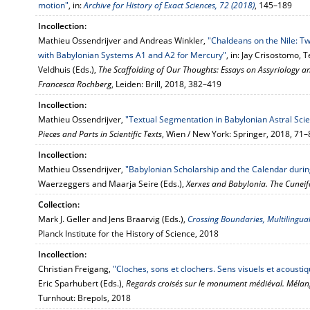
motion"
, in:
Archive for History of Exact Sciences, 72 (2018)
, 145–189
Incollection:
Mathieu Ossendrijver and Andreas Winkler,
"Chaldeans on the Nile: T
with Babylonian Systems A1 and A2 for Mercury"
, in: Jay Crisostomo,
Veldhuis (Eds.),
The Scaffolding of Our Thoughts: Essays on Assyriology an
Francesca Rochberg
, Leiden: Brill, 2018, 382–419
Incollection:
Mathieu Ossendrijver,
"Textual Segmentation in Babylonian Astral Sci
Pieces and Parts in Scientific Texts
, Wien / New York: Springer, 2018, 71–
Incollection:
Mathieu Ossendrijver,
"Babylonian Scholarship and the Calendar during
Waerzeggers and Maarja Seire (Eds.),
Xerxes and Babylonia. The Cunei
Collection:
Mark J. Geller and Jens Braarvig (Eds.),
Crossing Boundaries, Multilingua
Planck Institute for the History of Science, 2018
Incollection:
Christian Freigang,
"Cloches, sons et clochers. Sens visuels et acoust
Eric Sparhubert (Eds.),
Regards croisés sur le monument médiéval. Mélang
Turnhout: Brepols, 2018