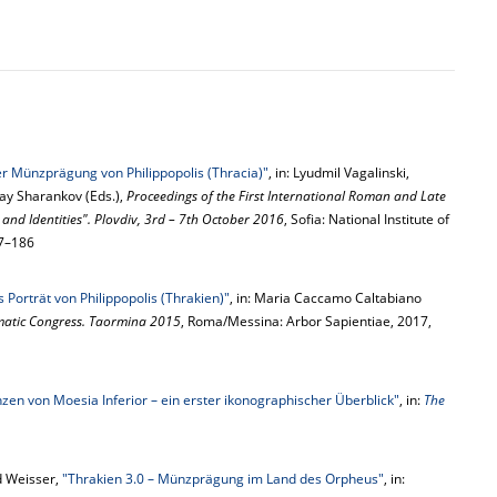
der Münzprägung von Philippopolis (Thracia)"
, in: Lyudmil Vagalinski,
ay Sharankov (Eds.),
Proceedings of the First International Roman and Late
s and Identities". Plovdiv, 3rd – 7th October 2016
, Sofia: National Institute of
77–186
Porträt von Philippopolis (Thrakien)"
, in: Maria Caccamo Caltabiano
matic Congress. Taormina 2015
, Roma/Messina: Arbor Sapientiae, 2017,
en von Moesia Inferior – ein erster ikonographischer Überblick"
, in:
The
d Weisser,
"Thrakien 3.0 – Münzprägung im Land des Orpheus"
, in: