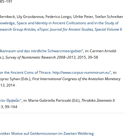
185–191
Bernbeck, Lily Grozdanova, Federico Longo, Ulrike Peter, Stefan Schreiber
nowledge, Space and Identity in Ancient Civilizations and in the Study of
earch Group Articles, eTopoi. Journal for Ancient Studies, Special Volume 6
lkanraum und das nördliche Schwarzmeergebiet"
, in: Carmen Arnold-
s.),
Survey of Numismatic Research 2008–2013
, 2015, 39–58
or the Ancient Coins of Thrace. http://www.corpus-nummorum.eu"
, in:
oyraz Syhan (Eds.),
First International Congress of the Anatolian Monetary
013
, 2014
ινὸν Θρᾳκῶν"
, in: Maria-Gabriella Parissaki (Ed.),
Thrakika Zetemata II.
13, 99–164
ntiker Motive auf Geldemissionen im Zweiten Weltkrieg