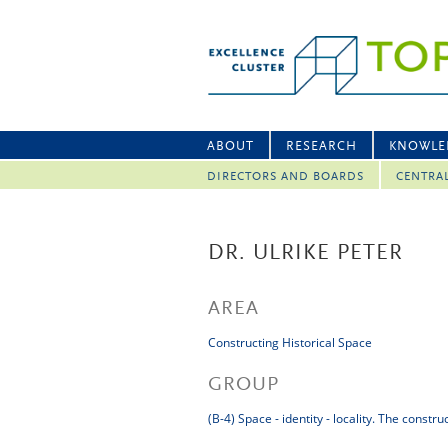
ABOUT
RESEARCH
KNOWLE
DIRECTORS AND BOARDS
CENTRA
DR. ULRIKE PETER
AREA
Constructing Historical Space
GROUP
(B-4) Space - identity - locality. The constr