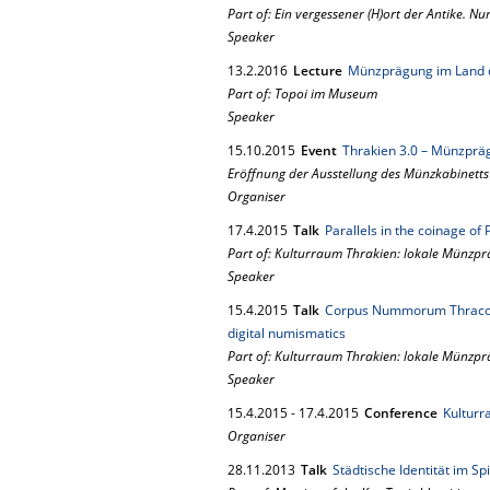
Part of: Ein vergessener (H)ort der Antike. N
Speaker
13.
2.
2016
Lecture
Münzprägung im Land 
Part of: Topoi im Museum
Speaker
15.
10.
2015
Event
Thrakien 3.0 – Münzprä
Eröffnung der Ausstellung des Münzkabinetts
Organiser
17.
4.
2015
Talk
Parallels in the coinage of 
Part of: Kulturraum Thrakien: lokale Münzpr
Speaker
15.
4.
2015
Talk
Corpus Nummorum Thracorum
digital numismatics
Part of: Kulturraum Thrakien: lokale Münzpr
Speaker
15.
4.
2015
-
17.
4.
2015
Conference
Kulturr
Organiser
28.
11.
2013
Talk
Städtische Identität im S