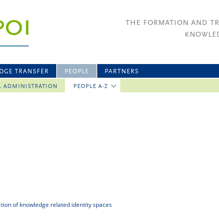
THE FORMATION AND T
KNOWLED
DGE TRANSFER
PEOPLE
PARTNERS
L ADMINISTRATION
PEOPLE A-Z
uction of knowledge related identity spaces