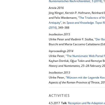
Numismatisches Nachrichtenblatt, 5 (2016)
, 
Article 2016
Jörg Klinger, Kerstin P. Hofmann, Reinhard 
and Felix Wiedemann,
"The Trialectics of K
Antiquity"
, in:
Space and Knowledge. Topoi Res
(2016)
, 349–388
Incollection 2015
Ulrike Peter and Vladimir F. Stolba,
"Der Ba
Biucchi and Maria Caccamo Caltabiano (Ed
Inproceedings 2014
Ulrike Peter,
"The Numismatic Web Portal f
Kayhan Dörtlük, Oğuz Tekin and Remziye B
History and Numismatics, 25–28 February 2
Incollection 2013
Ulrike Peter,
"Münzen mit der Legende Κο
Aspects of the Roman Province of Thrace
, 20
ACTIVITIES
4.
5.
2017
Talk
Rezeption und Re-Adaption a