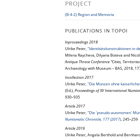
PROJECT
(B-4-2) Region and Memoria
PUBLICATIONS IN TOPOI
Inproceedings 2018
Ulrike Peter,
"Identitätskonstruktionen in 
Milena Raycheva, Dilyana Boteva and Nicol
Antique Thrace Conference “Cities, Territorie
Archaeology with Museum – BAS, 2018, 1
Incollection 2017
Ulrike Peter,
"Die Münzen ohne kaiserliches 
(Ed.),
Proceedings of XV International Numis
930–935
Article 2017
Ulrike Peter,
"Die 'pseudo-autonomen' Münz
Numismatic Chronicle, 177 (2017)
, 245–259
Article 2016
Ulrike Peter, Angela Berthold and Bernhar