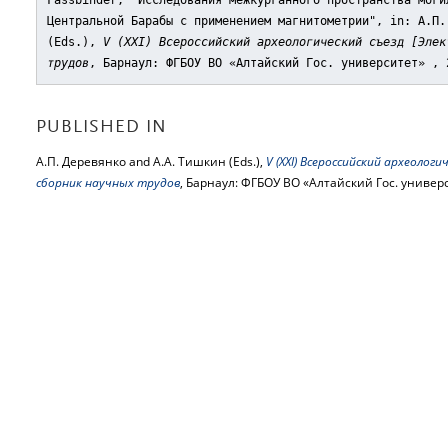
Fassbinder, "Исследования межкурганного пространства моги
Центральной Барабы с применением магнитометрии"
, in: А.П.
(Eds.),
V (XXI) Всероссийский археологический съезд [Элек
трудов
, Барнаул: ФГБОУ ВО «Алтайский Гос. университет» , 
PUBLISHED IN
А.П. Деревянко and А.А. Тишкин (Eds.),
V (XXI) Всероссийский археологи
сборник научных трудов
, Барнаул: ФГБОУ ВО «Алтайский Гос. универс