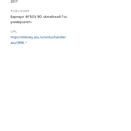
2017
PUBLISHER
Барнаул: ФГБОУ ВО «Алтайский Гос.
университет»
URL
https:/​/​elibrary.asu.ru/​xmlui/​handle/​
asu/​3896