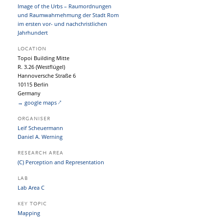
Image of the Urbs – Raumordnungen
und Raumwahrnehmung der Stadt Rom
im ersten vor- und nachchristlichen
Jahrhundert
LOCATION
Topoi Building Mitte
R. 3.26 (Westflügel)
Hannoversche Straße 6
10115 Berlin
Germany
→ google maps
ORGANISER
Leif Scheuermann
Daniel A. Werning
RESEARCH AREA
(C) Perception and Representation
LAB
Lab Area C
KEY TOPIC
Mapping