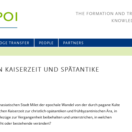
THE FORMATION AND T
KNOWLED
DGE TRANSFER
PEOPLE
PARTNERS
N KAISERZEIT UND SPÄTANTIKE
inasiatischen Stadt Milet der epochale Wandel von der durch pagane Kulte
hen Kaiserzeit zur christlich-spätantiken und frühbyzantinischen Ära, in
züge zur Vergangenheit beibehalten und unterstrichen, in welchen
ht oder bestehende verändert?