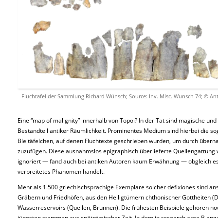
Fluchtafel der Sammlung Richard Wünsch; Source: Inv. Misc. Wunsch 74; © 
Eine “map of malignity” innerhalb von Topoi? In der Tat sind magische un
Bestandteil antiker Räumlichkeit. Prominentes Medium sind hierbei die sog.
Bleitäfelchen, auf denen Fluchtexte geschrieben wurden, um durch übern
zuzufügen. Diese ausnahmslos epigraphisch überlieferte Quellengattung
ignoriert — fand auch bei antiken Autoren kaum Erwähnung — obgleich es 
verbreitetes Phänomen handelt.
Mehr als 1.500 griechischsprachige Exemplare solcher defixiones sind a
Gräbern und Friedhöfen, aus den Heiligtümern chthonischer Gottheiten (
Wasserreservoirs (Quellen, Brunnen). Die frühesten Beispiele gehören noch in
jüngsten stammen aus spätrömischer Zeit. In dem in research area B ange