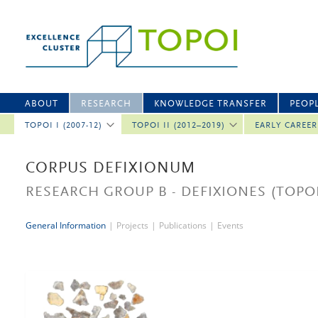
ABOUT
RESEARCH
KNOWLEDGE TRANSFER
PEOP
TOPOI I (2007-12)
TOPOI II (2012–2019)
EARLY CAREE
CORPUS DEFIXIONUM
RESEARCH GROUP B - DEFIXIONES
(TOPOI
General Information
|
Projects
|
Publications
|
Events