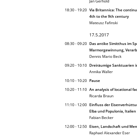
Jan Gerhold
18:30 - 19:20
Via Britannica: The contin
4th to the 9th century
Mateusz Fafinski
17.5.2017
08:30 - 09:20
Das antike Simitthus im 
Marmorgewinnung, Verarbeitu
Dennis Mario Beck
09:20 - 10:10
Dreiräumige Sanktuarien i
Annika Waller
10:10 - 10:20
Pause
10:20 - 11:10
An analysis of locational fa
Ricarda Braun
11:10 - 12:00
Einfluss der Eisenverhütt
Elba und Populonia, Italien
Fabian Becker
12:00 - 12:50
Eisen, Landschaft und Mensc
Raphael Alexander Eser