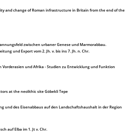
uity and change of Roman infrastructure in Britain from the end of the
Spannungsfeld zwischen urbaner Genese und Marmorabbau.
ng und Export vom 2. Jh. v. bis ins 7. Jh. n. Chr.
n Vorderasien und Afrika - Studien zu Entwicklung und Funktion
ctors at the neolithic site Göbekli Tepe
ung und des Eisenabbaus auf den Landschaftshaushalt in der Region
h auf Elba im 1. Jt v. Chr.