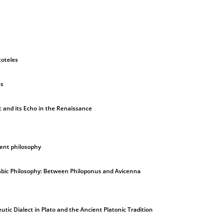
toteles
es
c and its Echo in the Renaissance
ient philosophy
rabic Philosophy: Between Philoponus and Avicenna
tic Dialect in Plato and the Ancient Platonic Tradition