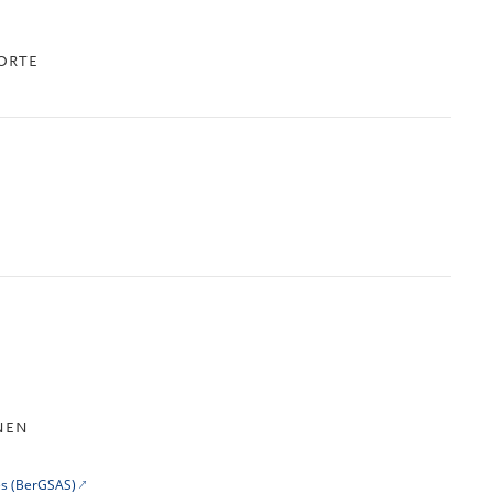
ORTE
NEN
es (BerGSAS)