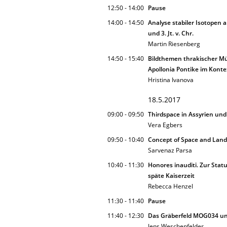
12:50 - 14:00
Pause
14:00 - 14:50
Analyse stabiler Isotopen
und 3. Jt. v. Chr.
Martin Riesenberg
14:50 - 15:40
Bildthemen thrakischer Mü
Apollonia Pontike im Konte
Hristina Ivanova
18.5.2017
09:00 - 09:50
Thirdspace in Assyrien und
Vera Egbers
09:50 - 10:40
Concept of Space and Land
Sarvenaz Parsa
10:40 - 11:30
Honores inauditi. Zur Statu
späte Kaiserzeit
Rebecca Henzel
11:30 - 11:40
Pause
11:40 - 12:30
Das Gräberfeld MOG034 und
Jens Weschenfelder