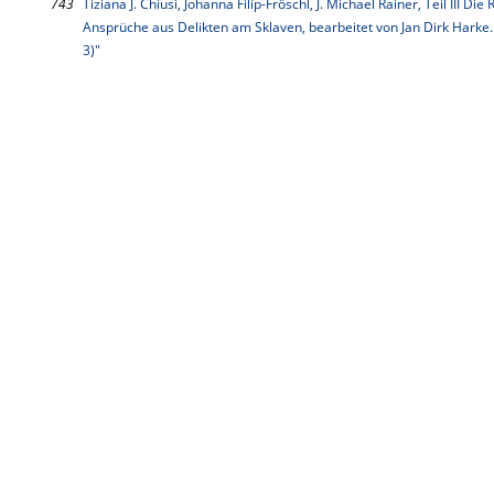
743
Tiziana J. Chiusi, Johanna Filip-Fröschl, J. Michael Rainer, Teil III D
Ansprüche aus Delikten am Sklaven, bearbeitet von Jan Dirk Harke. 
3)"