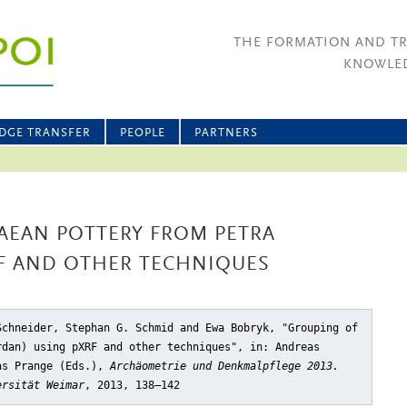
THE FORMATION AND T
KNOWLED
DGE TRANSFER
PEOPLE
PARTNERS
AEAN POTTERY FROM PETRA
RF AND OTHER TECHNIQUES
Schneider, Stephan G. Schmid and Ewa Bobryk, "Grouping of
rdan) using pXRF and other techniques"
, in: Andreas
as Prange (Eds.),
Archäometrie und Denkmalpflege 2013.
ersität Weimar
, 2013, 138–142