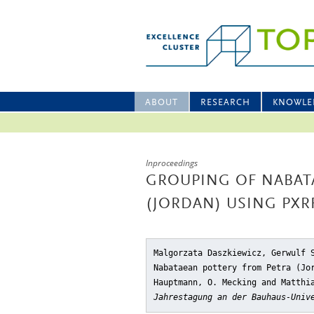
ABOUT
RESEARCH
KNOWLE
Inproceedings
GROUPING OF NABAT
(JORDAN) USING PX
Malgorzata Daszkiewicz, Gerwulf 
Nabataean pottery from Petra (Jo
Hauptmann, O. Mecking and Matthi
Jahrestagung an der Bauhaus-Univ