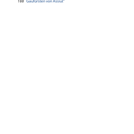
188
Gaufürsten von Assiut"