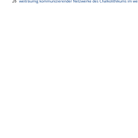
26
weiträumig kommunizierender Netzwerke des Chalkolithikums im w