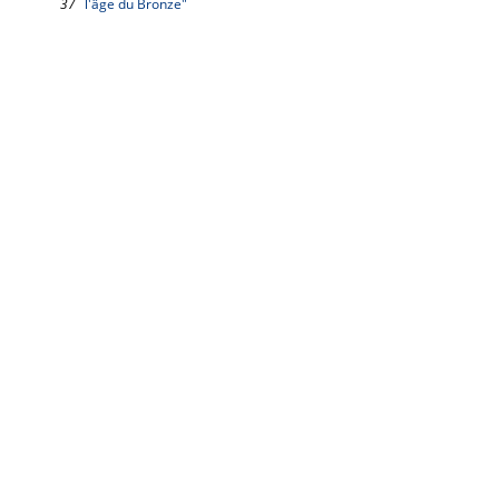
37
l'âge du Bronze"