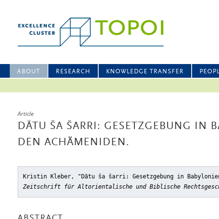
ABOUT
RESEARCH
KNOWLEDGE TRANSFER
PEOP
Article
DĀTU ŠA ŠARRI: GESETZGEBUNG IN 
DEN ACHÄMENIDEN.
Kristin Kleber, "Dātu ša šarri: Gesetzgebung in Babylonie
Zeitschrift für Altorientalische und Biblische Rechtsgesc
ABSTRACT