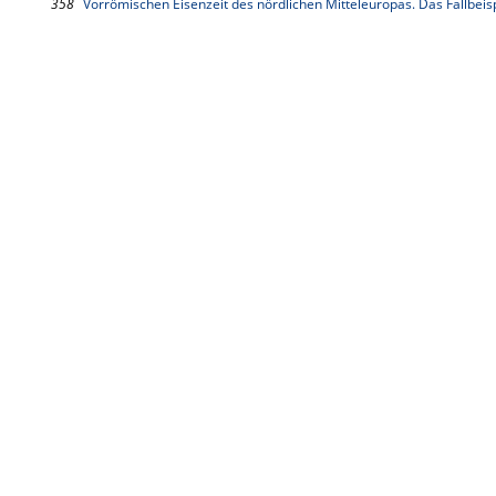
358
Vorrömischen Eisenzeit des nördlichen Mitteleuropas. Das Fallbeisp