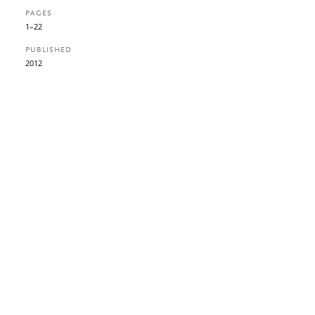
PAGES
1–22
PUBLISHED
2012