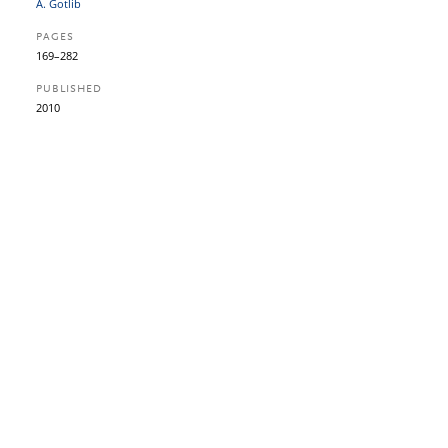
A. Gotlib
PAGES
169–282
PUBLISHED
2010