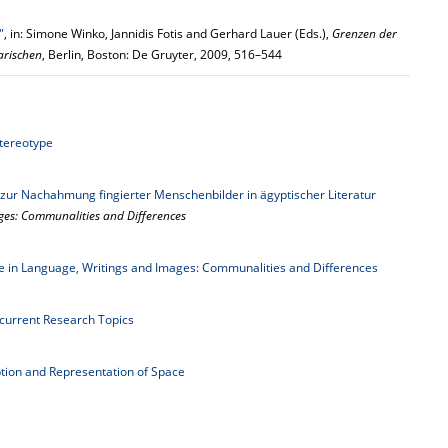
"
, in: Simone Winko, Jannidis Fotis and Gerhard Lauer (Eds.),
Grenzen der
arischen
, Berlin, Boston: De Gruyter, 2009, 516–544
Stereotype
n zur Nachahmung fingierter Menschenbilder in ägyptischer Literatur
ages: Communalities and Differences
e in Language, Writings and Images: Communalities and Differences
 current Research Topics
tion and Representation of Space