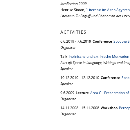
Incollection 2009
Henrike Simon,
"Literatur im Alten Ägypten
Literatur. Zu Begriff und Phänomen des Liter
ACTIVITIES
6.
6.
2019
-
7.
6.
2019
Conference
Spot the 
Organiser
Talk
Intrinische und extrinische Motivatio
Part of: Space in Language, Writings and Im
Speaker
10.
12.
2010
-
12.
12.
2010
Conference
Spac
Speaker
9.
6.
2009
Lecture
Area C - Presentation of
Organiser
14.
11.
2008
-
15.
11.
2008
Workshop
Percep
Organiser