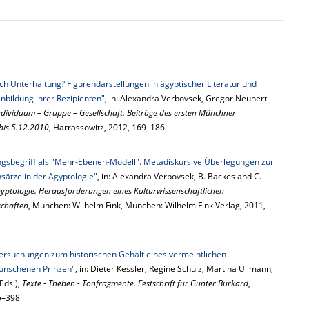
urch Unterhaltung? Figurendarstellungen in ägyptischer Literatur und
enbildung ihrer Rezipienten"
, in: Alexandra Verbovsek, Gregor Neunert
Individuum – Gruppe – Gesellschaft. Beiträge des ersten Münchner
 bis 5.12.2010
, Harrassowitz, 2012, 169–186
ngsbegriff als "Mehr-Ebenen-Modell". Metadiskursive Überlegungen zur
sätze in der Ägyptologie"
, in: Alexandra Verbovsek, B. Backes and C.
gyptologie. Herausforderungen eines Kulturwissenschaftlichen
schaften
, München: Wilhelm Fink, München: Wilhelm Fink Verlag, 2011,
tersuchungen zum historischen Gehalt eines vermeintlichen
unschenen Prinzen"
, in: Dieter Kessler, Regine Schulz, Martina Ullmann,
Eds.),
Texte - Theben - Tonfragmente. Festschrift für Günter Burkard
,
5–398