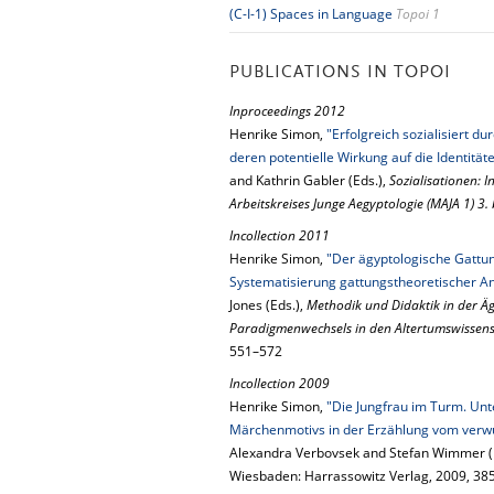
(C-I-1) Spaces in Language
Topoi 1
PUBLICATIONS IN TOPOI
Inproceedings 2012
Henrike Simon,
"Erfolgreich sozialisiert d
deren potentielle Wirkung auf die Identität
and Kathrin Gabler (Eds.),
Sozialisationen: 
Arbeitskreises Junge Aegyptologie (MAJA 1) 3.
Incollection 2011
Henrike Simon,
"Der ägyptologische Gattu
Systematisierung gattungstheoretischer An
Jones (Eds.),
Methodik und Didaktik in der Ä
Paradigmenwechsels in den Altertumswissen
551–572
Incollection 2009
Henrike Simon,
"Die Jungfrau im Turm. Un
Märchenmotivs in der Erzählung vom verw
Alexandra Verbovsek and Stefan Wimmer (
Wiesbaden: Harrassowitz Verlag, 2009, 38