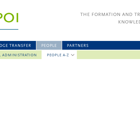
THE FORMATION AND T
KNOWLED
DGE TRANSFER
PEOPLE
PARTNERS
L ADMINISTRATION
PEOPLE A-Z