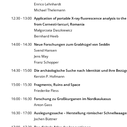
Enrico Lehnhardt
Michael Thelemann
12:30 - 13:00
Application of portable X-ray fluorescence analysis to the
from Cornesti-Iarcuri, Romania
Małgorzata Daszkiewicz
Bernhard Heeb
14:00 - 14:30
Neue Forschungen zum Grabhügel von Seddin
Svend Hansen
Jens May
Franz Schopper
14:30 - 15:00
Die archäologische Suche nach Identität und ihre Bezü
Kerstin P. Hofmann
15:00 - 15:30
Fragments, Ruins and Space
Friederike Fless
16:00 - 16:30
Forschung zu Großkurganen im Nordkaukasus
Anton Gass
16:30 - 17:00
Auslegungssache – Herstellung römischer Schnellwaagen
Jochen Büttner