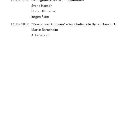
17:00 - 17:30
Der digitale Atlas der Innovationen
Svend Hansen
Florian Klimscha
Jürgen Renn
17:30 - 18:00
"RessourcenKulturen“ – Soziokulturelle Dynamiken im 
Martin Bartelheim
Anke Scholz