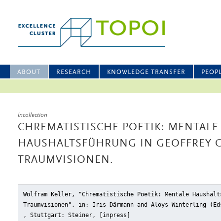
ABOUT
RESEARCH
KNOWLEDGE TRANSFER
PEOP
Incollection
CHREMATISTISCHE POETIK: MENTALE
HAUSHALTSFÜHRUNG IN GEOFFREY 
TRAUMVISIONEN.
Wolfram Keller, "Chrematistische Poetik: Mentale Haushalt
Traumvisionen"
, in: Iris Därmann and Aloys Winterling (E
, Stuttgart: Steiner, [inpress]