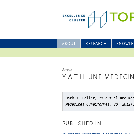
ABOUT
RESEARCH
KNOWLE
Article
Y A-T-IL UNE MÉDEC
Mark J. Geller, "Y a-t-il une mé
Médecines Cunéiformes, 20 (2012)
PUBLISHED IN
Journal des Médecines Cunéiformes, 20 (2