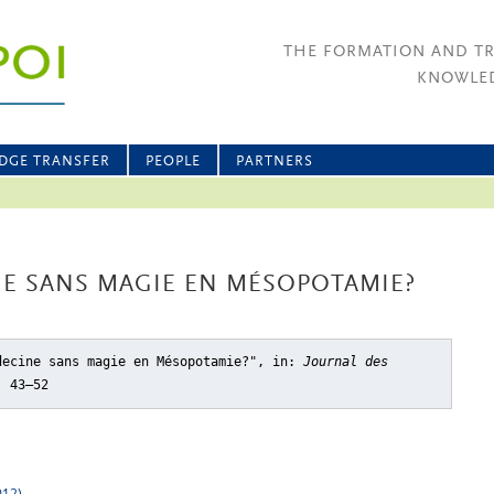
THE FORMATION AND T
KNOWLED
DGE TRANSFER
PEOPLE
PARTNERS
INE SANS MAGIE EN MÉSOPOTAMIE?
decine sans magie en Mésopotamie?"
, in:
Journal des
, 43–52
012)