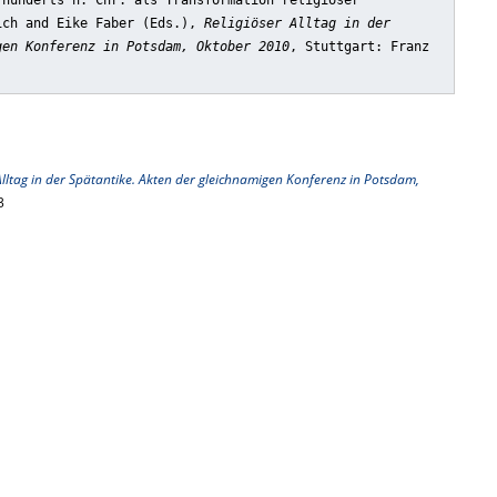
rhunderts n. Chr. als Transformation religiöser
ich and Eike Faber (Eds.),
Religiöser Alltag in der
gen Konferenz in Potsdam, Oktober 2010
, Stuttgart: Franz
Alltag in der Spätantike. Akten der gleichnamigen Konferenz in Potsdam,
3