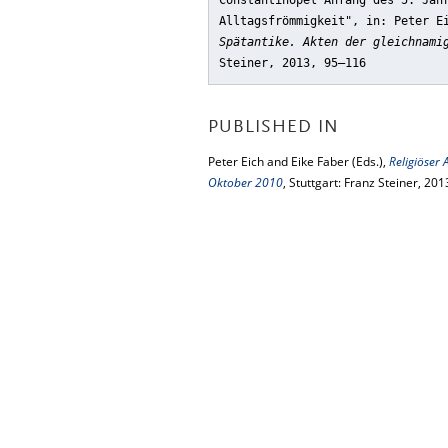
Constantinopel Anfang des 5. Jah
Alltagsfrömmigkeit"
, in: Peter E
Spätantike. Akten der gleichnami
Steiner, 2013, 95–116
PUBLISHED IN
Peter Eich and Eike Faber (Eds.),
Religiöser 
Oktober 2010
, Stuttgart: Franz Steiner, 201