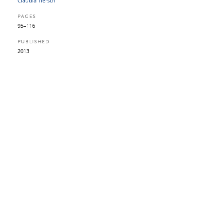
Claudia Tiersch
PAGES
95–116
PUBLISHED
2013