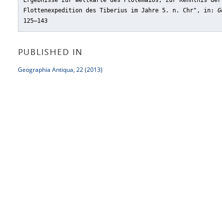
Ergebnisse zur Weltkarte des Ptolemaios, zur Kenntnis der
Flottenexpedition des Tiberius im Jahre 5. n. Chr"
, in:
G
125–143
PUBLISHED IN
Geographia Antiqua, 22 (2013)