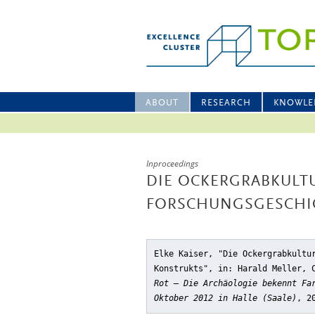
ABOUT
RESEARCH
KNOWLE
Inproceedings
DIE OCKERGRABKULTU
FORSCHUNGSGESCHI
Elke Kaiser, "Die Ockergrabkultu
Konstrukts"
, in: Harald Meller, 
Rot – Die Archäologie bekennt Fa
Oktober 2012 in Halle (Saale)
, 2