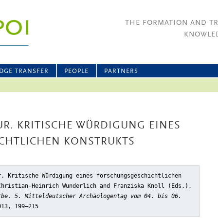
THE FORMATION AND T
KNOWLED
DGE TRANSFER
PEOPLE
PARTNERS
R. KRITISCHE WÜRDIGUNG EINES
CHTLICHEN KONSTRUKTS
r. Kritische Würdigung eines forschungsgeschichtlichen
Christian-Heinrich Wunderlich and Franziska Knoll (Eds.),
rbe. 5. Mitteldeutscher Archäologentag vom 04. bis 06.
013, 199–215