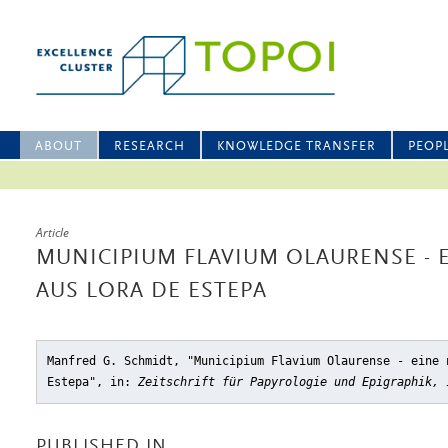
ABOUT
RESEARCH
KNOWLEDGE TRANSFER
PEOP
Article
MUNICIPIUM FLAVIUM OLAURENSE - 
AUS LORA DE ESTEPA
Manfred G. Schmidt, "Municipium Flavium Olaurense - eine 
Estepa"
, in:
Zeitschrift für Papyrologie und Epigraphik, 
PUBLISHED IN