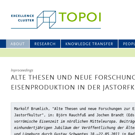
ABOUT
RESEARCH
KNOWLEDGE TRANSFER
PEOP
Inproceedings
ALTE THESEN UND NEUE FORSCHUN
EISENPRODUKTION IN DER JASTORF
Markolf Brumlich, "Alte Thesen und neue Forschungen zur E
Jastorfkultur"
, in: Björn Rauchfuß and Jochen Brandt (Ed
vorrömische Eisenzeit im nördlichen Mitteleuropa. Beiträg
einhundertjährigen Jubiläum der Veröffentlichung der Älte
und Lüneburg durch Gustav Schwantes 18.–22.05.2011 in Bad