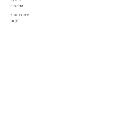
PAGES
213–230
PUBLISHED
2014