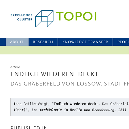
ABOUT
RESEARCH
KNOWLEDGE TRANSFER
PEOP
Article
ENDLICH WIEDERENTDECKT
DAS GRÄBERFELD VON LOSSOW, STADT F
Ines Beilke-Voigt, "Endlich wiederentdeckt. Das Gräberfel
(Oder)"
, in:
Archäologie in Berlin und Brandenburg, 2011 
PUBLISHED IN