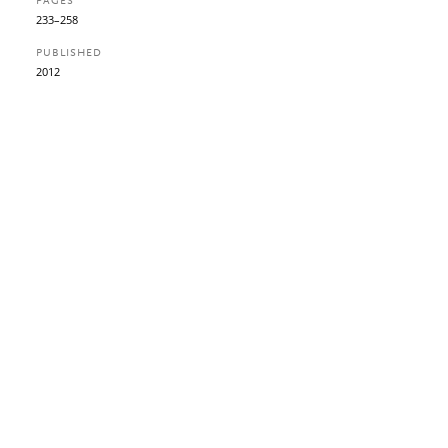
PAGES
233–258
PUBLISHED
2012