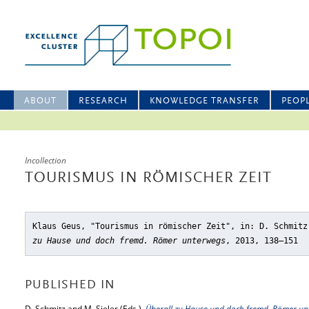
ABOUT
RESEARCH
KNOWLEDGE TRANSFER
PEOP
Incollection
TOURISMUS IN RÖMISCHER ZEIT
Klaus Geus, "Tourismus in römischer Zeit"
, in: D. Schmit
zu Hause und doch fremd. Römer unterwegs
, 2013, 138–151
PUBLISHED IN
D. Schmitz and M. Sieler (Eds.),
Überall zu Hause und doch fremd. Römer un