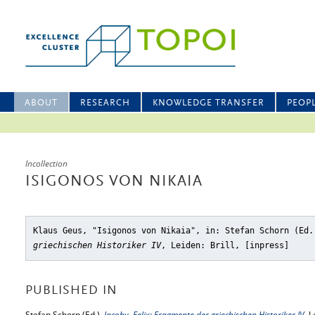
ABOUT
RESEARCH
KNOWLEDGE TRANSFER
PEOP
Incollection
ISIGONOS VON NIKAIA
Klaus Geus, "Isigonos von Nikaia"
, in: Stefan Schorn (Ed
griechischen Historiker IV
, Leiden: Brill, [inpress]
PUBLISHED IN
Stefan Schorn (Ed.),
Jacoby, Felix: Fragmente der griechischen Historiker IV
, L