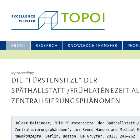
ABOUT
RESEARCH
KNOWLEDGE TRANSFER
PEOP
Inproceedings
DIE "FÜRSTENSITZE" DER
SPÄTHALLSTATT-/FRÜHLATÈNEZEIT AL
ZENTRALISIERUNGSPHÄNOMEN
Holger Baitinger, "Die "Fürstensitze" der Späthallstatt-/
Zentralisierungsphänomen"
, in: Svend Hansen and Michael 
Raumkonzepte
, Berlin, Boston: De Gruyter, 2013, 243–262