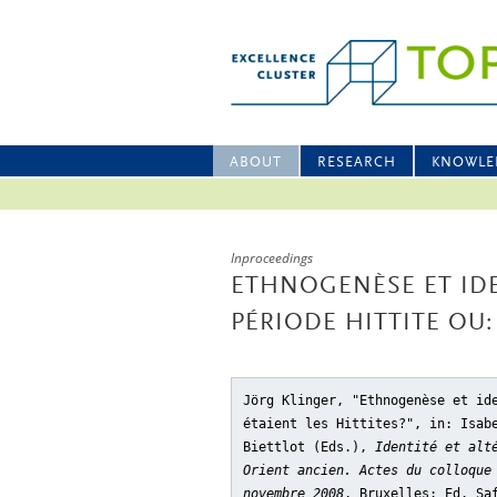
ABOUT
RESEARCH
KNOWLE
Inproceedings
ETHNOGENÈSE ET IDE
PÉRIODE HITTITE OU:
Jörg Klinger, "Ethnogenèse et id
étaient les Hittites?"
, in: Isab
Biettlot (Eds.),
Identité et alt
Orient ancien. Actes du colloque
novembre 2008
, Bruxelles: Ed. Sa