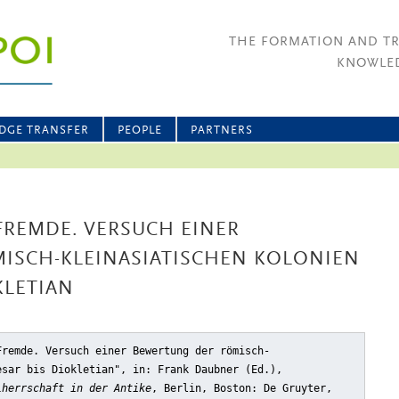
THE FORMATION AND T
KNOWLED
DGE TRANSFER
PEOPLE
PARTNERS
FREMDE. VERSUCH EINER
ISCH-KLEINASIATISCHEN KOLONIEN
KLETIAN
Fremde. Versuch einer Bewertung der römisch-
esar bis Diokletian"
, in: Frank Daubner (Ed.),
lherrschaft in der Antike
, Berlin, Boston: De Gruyter,