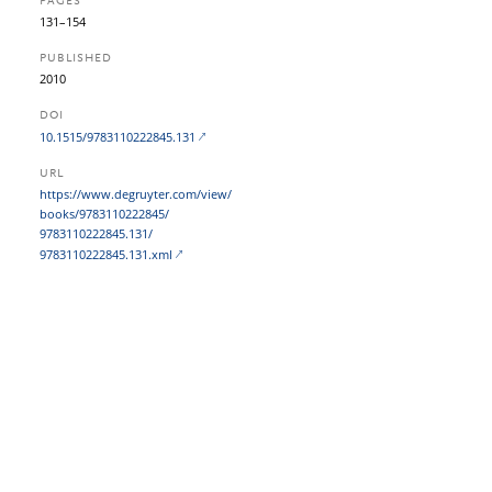
PAGES
131–154
PUBLISHED
2010
DOI
10.1515/9783110222845.131
URL
https:/​/​www.degruyter.com/​view/​
books/​9783110222845/​
9783110222845.131/​
9783110222845.131.xml