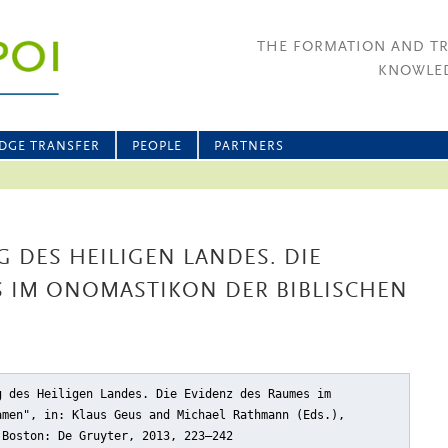
THE FORMATION AND T
KNOWLED
DGE TRANSFER
PEOPLE
PARTNERS
G DES HEILIGEN LANDES. DIE
S IM ONOMASTIKON DER BIBLISCHEN
g des Heiligen Landes. Die Evidenz des Raumes im
amen"
, in: Klaus Geus and Michael Rathmann (Eds.),
 Boston: De Gruyter, 2013, 223–242