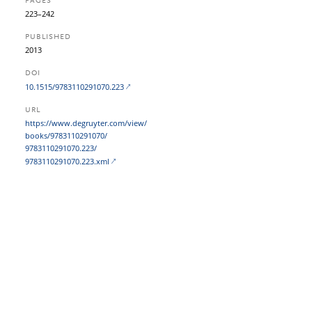
PAGES
223–242
PUBLISHED
2013
DOI
10.1515/9783110291070.223
URL
https:/​/​www.degruyter.com/​view/​
books/​9783110291070/​
9783110291070.223/​
9783110291070.223.xml