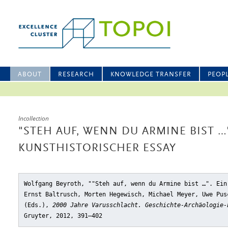
ABOUT
RESEARCH
KNOWLEDGE TRANSFER
PEOP
Incollection
"STEH AUF, WENN DU ARMINE BIST …"
KUNSTHISTORISCHER ESSAY
Wolfgang Beyroth, ""Steh auf, wenn du Armine bist …". Ein
Ernst Baltrusch, Morten Hegewisch, Michael Meyer, Uwe Pus
(Eds.),
2000 Jahre Varusschlacht. Geschichte-Archäologie-
Gruyter, 2012, 391–402