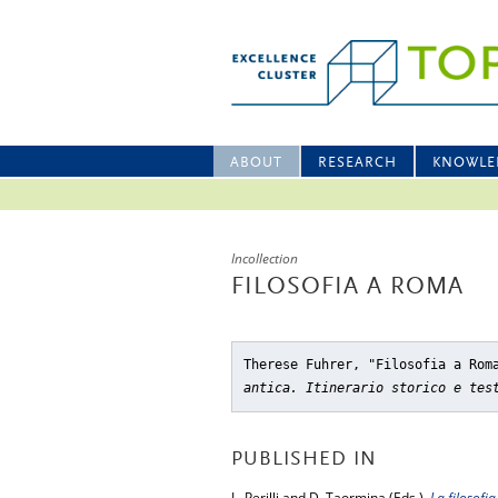
ABOUT
RESEARCH
KNOWLE
Incollection
FILOSOFIA A ROMA
Therese Fuhrer, "Filosofia a Rom
antica. Itinerario storico e tes
PUBLISHED IN
L. Perilli and D. Taormina (Eds.),
La filosofia