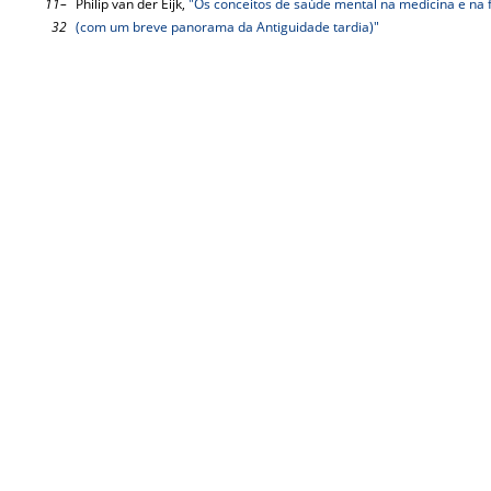
11–
Philip van der Eijk,
"Os conceitos de saúde mental na medicina e na fi
32
(com um breve panorama da Antiguidade tardia)"