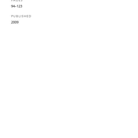
PAGES
94–123
PUBLISHED
2009