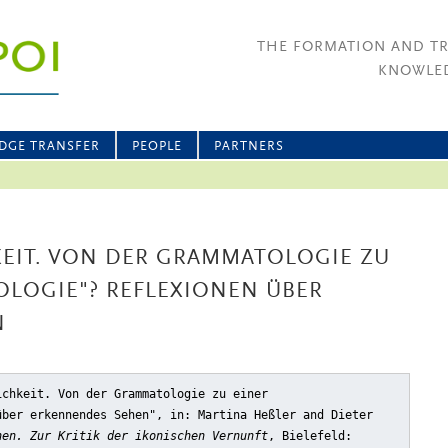
THE FORMATION AND T
KNOWLED
DGE TRANSFER
PEOPLE
PARTNERS
KEIT. VON DER GRAMMATOLOGIE ZU
OLOGIE"? REFLEXIONEN ÜBER
N
ichkeit. Von der Grammatologie zu einer
über erkennendes Sehen"
, in: Martina Heßler and Dieter
hen. Zur Kritik der ikonischen Vernunft
, Bielefeld: