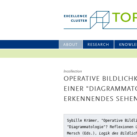
ABOUT
RESEARCH
KNOWLE
Incollection
OPERATIVE BILDLICH
EINER "DIAGRAMMAT
ERKENNENDES SEHE
Sybille Krämer, "Operative Bildl
"Diagrammatologie"? Reflexionen 
Mersch (Eds.),
Logik des Bildlic