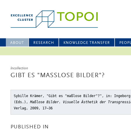
ABOUT
RESEARCH
KNOWLEDGE TRANSFER
PEOP
Incollection
GIBT ES "MASSLOSE BILDER"?
Sybille Krämer, "Gibt es "maßlose Bilder"?"
, in: Ingeborg
(Eds.),
Maßlose Bilder. Visuelle Ästhetik der Transgressi
Verlag, 2009, 17–36
PUBLISHED IN