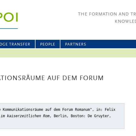
THE FORMATION AND T
KNOWLED
DGE TRANSFER
PEOPLE
PARTNERS
ATIONSRÄUME AUF DEM FORUM
e Kommunikationsräume auf dem Forum Romanum"
, in: Felix
 im kaiserzeitlichen Rom
, Berlin, Boston: De Gruyter,