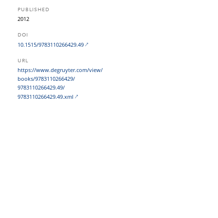
PUBLISHED
2012
DOI
10.1515/9783110266429.49
URL
https:/​/​www.degruyter.com/​view/​
books/​9783110266429/​
9783110266429.49/​
9783110266429.49.xml