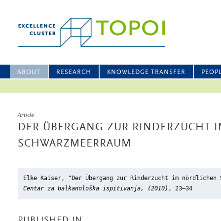
ABOUT
RESEARCH
KNOWLEDGE TRANSFER
PEOP
Article
DER ÜBERGANG ZUR RINDERZUCHT 
SCHWARZMEERRAUM
Elke Kaiser, "Der Übergang zur Rinderzucht im nördlichen 
Centar za balkanološka ispitivanja, (2010)
, 23–34
PUBLISHED IN