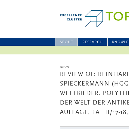
ABOUT
RESEARCH
KNOWLE
Article
REVIEW OF: REINHA
SPIECKERMANN (HGG.
WELTBILDER. POLYT
DER WELT DER ANTIKE
AUFLAGE, FAT II/17-1