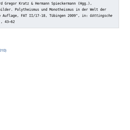
rd Gregor Kratz & Hermann Spieckermann (Hgg.),
bilder. Polytheismus und Monotheismus in der Welt der
e Auflage, FAT II/17-18, Tübingen 2009"
, in:
Göttingsche
)
, 43–62
010)