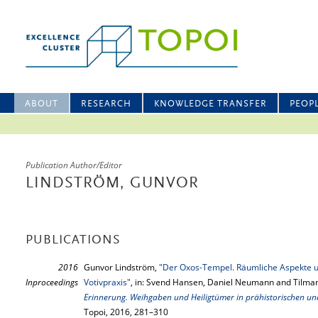
ABOUT
RESEARCH
KNOWLEDGE TRANSFER
PEOP
Publication Author/Editor
LINDSTRÖM, GUNVOR
PUBLICATIONS
2016
Gunvor Lindström,
"Der Oxos-Tempel. Räumliche Aspekte un
Inproceedings
Votivpraxis"
, in: Svend Hansen, Daniel Neumann and Tilman
Erinnerung. Weihgaben und Heiligtümer in prähistorischen un
Topoi, 2016, 281–310