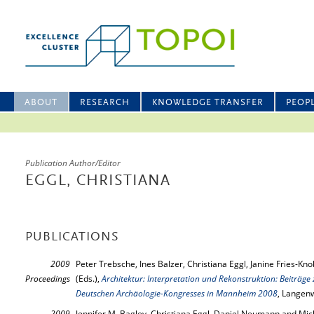
ABOUT
RESEARCH
KNOWLEDGE TRANSFER
PEOP
Publication Author/Editor
EGGL, CHRISTIANA
PUBLICATIONS
2009
Peter Trebsche, Ines Balzer, Christiana Eggl, Janine Fries-Knob
Proceedings
(Eds.),
Architektur: Interpretation und Rekonstruktion: Beiträge 
Deutschen Archäologie-Kongresses in Mannheim 2008
, Langen
2009
Jennifer M. Bagley, Christiana Eggl, Daniel Neumann and Mich