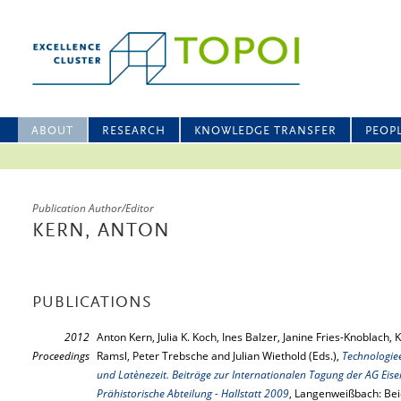
ABOUT
RESEARCH
KNOWLEDGE TRANSFER
PEOP
Publication Author/Editor
KERN, ANTON
PUBLICATIONS
2012
Anton Kern, Julia K. Koch, Ines Balzer, Janine Fries-Knoblach, 
Proceedings
Ramsl, Peter Trebsche and Julian Wiethold (Eds.),
Technologiee
und Latènezeit. Beiträge zur Internationalen Tagung der AG Eis
Prähistorische Abteilung - Hallstatt 2009
, Langenweißbach: Bei