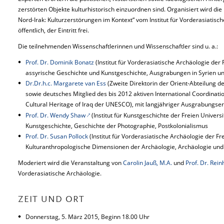
zerstörten Objekte kulturhistorisch einzuordnen sind. Organisiert wird di
Nord-Irak: Kulturzerstörungen im Kontext“ vom Institut für Vorderasiatische
öffentlich, der Eintritt frei.
Die teilnehmenden Wissenschaftlerinnen und Wissenschaftler sind u. a.:
Prof. Dr. Dominik Bonatz
(Institut für Vorderasiatische Archäologie der F
assyrische Geschichte und Kunstgeschichte, Ausgrabungen in Syrien un
Dr.Dr.h.c. Margarete van Ess
(Zweite Direktorin der Orient-Abteilung d
sowie deutsches Mitglied des bis 2012 aktiven International Coordinati
Cultural Heritage of Iraq der UNESCO), mit langjähriger Ausgrabungser
Prof. Dr. Wendy Shaw
(Institut für Kunstgeschichte der Freien Universi
Kunstgeschichte, Geschichte der Photographie, Postkolonialismus
Prof. Dr. Susan Pollock
(Institut für Vorderasiatische Archäologie der Fr
Kulturanthropologische Dimensionen der Archäologie, Archäologie und
Moderiert wird die Veranstaltung von
Carolin Jauß, M.A.
und
Prof. Dr. Rei
Vorderasiatische Archäologie.
ZEIT UND ORT
Donnerstag, 5. März 2015, Beginn 18.00 Uhr