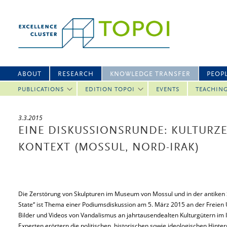
ABOUT
RESEARCH
KNOWLEDGE TRANSFER
PEOP
PUBLICATIONS
EDITION TOPOI
EVENTS
TEACHIN
3.3.2015
EINE DISKUSSIONSRUNDE: KULTURZ
KONTEXT (MOSSUL, NORD-IRAK)
Die Zerstörung von Skulpturen im Museum von Mossul und in der antiken S
State“ ist Thema einer Podiumsdiskussion am 5. März 2015 an der Freien 
Bilder und Videos von Vandalismus an jahrtausendealten Kulturgütern im I
Experten erörtern die politischen, historischen sowie ideologischen Hinter