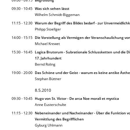
09:00 - 09:15
Begrüßung
09:30 - 10:45
Was sich sehen lässt
Wilhelm Schmidt-Biggeman
11:15 - 12:30
Warum der Begriff des Bildes bedarf - zur Unvermeidlichke
Philipp Stoellger
14:00 - 15:15
Die Vorstellung als Vermögen der Veranschaulichung von
Michael Krewet
15:30 - 16:45
Logica Brutorum - Subrationale Schlussketten und die Dis
17. Jahrhundert
Bernd Roling
19:00 - 20:00
Das Schöne und der Geist - warum es keine antike Ästhet
Stephan Büttner
8.5.2010
09:30 - 10:45
Hugo von St. Victor - De arca Noe morali et mystica
Anne Eusterschulte
11:15 - 12:30
Nebeneinander und Nacheinander - Über die Funktion von
Vermittlung des Begrifflichen
Gyburg Uhlmann