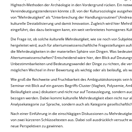
Hightech-Methoden der Archäologie in den Vordergrund rücken. Ein notw
Vereindeutigungstendenzen könnte z.B. von der Kultursoziologie ausgehen.
von “Mehrdeutigkeit” als “Unterbrechung der Handlungsroutinen” (Andreas 
kulturelle Destabilisierung und damit Innovation. Zugleich wird hier Mehrd
eingeführt, das dazu beitragen kann, ein weit verbreitetes homogenes Kul
Die Frage ist, ob solche
kulturelle Mehrdeutigkeit
, wie sie noch von Subjek
hergeleitet wird, auch für altertumswissenschaftliche Fragestellungen auf
die Mehrdeutigkeiten in der materiellen Sphäre von Dingen. Was bedeutet 
Altertumswissenschaften? Entscheidend wäre hier, den Blick auf Deutun
Unbestimmbarkeiten und Bedeutungswandel der Dinge zu richten, die ver
möglichen Wechsel in ihrer Bewertung als wichtig oder als beiläufig, als
Wie groß die Reichweite und Fruchtbarkeit des Ambiguitätskonzepts sein k
Seminar mit Blick auf ein ganzes Begriffs-Cluster (Vagheit, Polysemie, Ambi
Beiläufigkeit usw.) diskutiert und nicht nur auf Textauslegung, sondern a
bezogen werden. Dabei kommt kulturelle Mehrdeutigkeit eben nicht nur al
Analysekategorie zur Sprache, sondern auch als Kategorie gesellschaftlich
Nach einer Einführung in die einschlägigen Diskussionen zu Mehrdeutigke
von zwei kürzeren Schlüsseltexten aus. Dabei soll ausdrücklich versucht w
neue Perspektiven zu gewinnen.