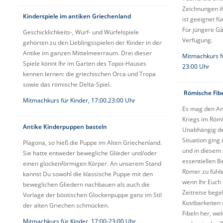
Zeichnungen i
Kinderspiele im antiken Griechenland
ist geeignet f
Für jüngere Gä
Geschicklichkeits-, Wurf- und Würfelspiele
Verfügung.
gehörten zu den Lieblingsspielen der Kinder in der
Antike im ganzen Mittelmeerraum. Drei dieser
Mitmachkurs f
Spiele könnt Ihr im Garten des Topoi-Hauses
23:00 Uhr
kennen lernen: die griechischen Orca und Tropa
sowie das römische Delta-Spiel.
Römische Fibe
Mitmachkurs für Kinder, 17:00.23:00 Uhr
Es mag den An
Kriegs im Röm
Antike Kinderpuppen basteln
Unabhängig de
Situation ging
Plagona, so hieß die Puppe im Alten Griechenland.
und in diesem 
Sie hatte entweder bewegliche Glieder und/oder
essentiellen Be
einen glockenförmigen Körper. An unserem Stand
Römer zu fühle
kannst Du sowohl die klassische Puppe mit den
wenn Ihr Euch
beweglichen Gliedern nachbauen als auch die
Zeitreise begeb
Vorlage der böotischen Glockenpuppe ganz im Stil
Kostbarkeiten
der alten Griechen schmücken.
Fibeln her, w
Mitmachkurs für Kinder, 17:00-23:00 Uhr