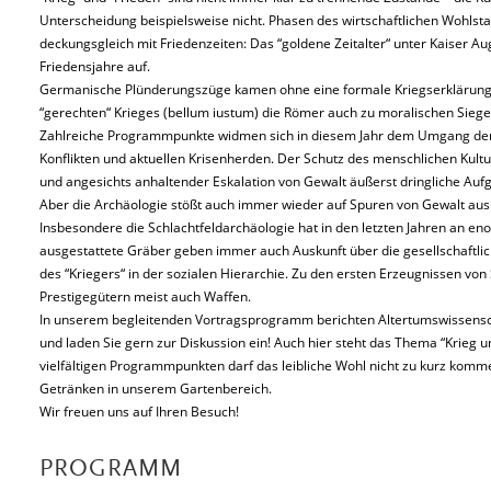
Unterscheidung beispielsweise nicht. Phasen des wirtschaftlichen Wohlst
deckungsgleich mit Friedenzeiten: Das “goldene Zeitalter“ unter Kaiser Au
Friedensjahre auf.
Germanische Plünderungszüge kamen ohne eine formale Kriegserklärung 
“gerechten“ Krieges (bellum iustum) die Römer auch zu moralischen Siege
Zahlreiche Programmpunkte widmen sich in diesem Jahr dem Umgang der 
Konflikten und aktuellen Krisenherden. Der Schutz des menschlichen Kultu
und angesichts anhaltender Eskalation von Gewalt äußerst dringliche Auf
Aber die Archäologie stößt auch immer wieder auf Spuren von Gewalt au
Insbesondere die Schlachtfeldarchäologie hat in den letzten Jahren an 
ausgestattete Gräber geben immer auch Auskunft über die gesellschaftliche
des “Kriegers“ in der sozialen Hierarchie. Zu den ersten Erzeugnissen vo
Prestigegütern meist auch Waffen.
In unserem begleitenden Vortragsprogramm berichten Altertumswissensch
und laden Sie gern zur Diskussion ein! Auch hier steht das Thema “Krieg
vielfältigen Programmpunkten darf das leibliche Wohl nicht zu kurz komme
Getränken in unserem Gartenbereich.
Wir freuen uns auf Ihren Besuch!
PROGRAMM