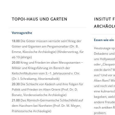
TOPOI-HAUS UND GARTEN
INSITUT 
ARCHÄOL
Vortragsreihe
Essen wie ein
18.00
Die Götter müssen verrückt sein! Krieg der
Götter und Giganten am Pergamonaltar (Dr. B.
Heutzutage sp
Emme, Klassische Archäologie) (Kindervortrag, für
Dekadenz und s
ab 10-Jährige)
uns Hollywood 
20.00
Krieg und Frieden im alten Mesopotamien −
oder „Cleopatr
Militär und Kriegsführung im Bereich der
steckt darin? 
Keilschriftkulturen vom 3.−1. Jahrtausend v. Chr.
aus? Und vor a
(Dr. I. Schrakamp, Altorientalistik)
Alten Rom? Wir 
20.30
Die Schlacht von Kadesh und ihre Folgen für
und noch viel 
Politik und Frieden im Alten Orient (Prof. Dr. D.
eine kulinaris
Bonatz, Vorderasiatische Archäologie)
begeben, welc
21.00
Das Römisch-Germanische Schlachtfeld auf
andere Freude 
dem Harzhorn bei Northeim (Prof. Dr. M. Meyer,
nach antiken 
Prähistorische Archäologie)
probiert.