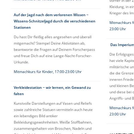
vorher in der 
Kleidung, in e
Krieger des I
Auf der Jagd nach dem verlorenen Wissen −
Wissens-Schnitzeljagd durch die verschiedenen
Mitmachkurs f
Stationen
23:00 Uhr
Du hast Dir fleißig alles angesehen und überall
mitgemacht? Stempel Deine Aktivitäten ab,
Das Imperium
beantworte die Fragen auf Deinem Forscherpass
Die Erfolgsge
und freue Dich auf eine Lange-Nacht-Forscher-
hat viele Kapit
Urkunde.
militärische u
Mitmachkurs für Kinder, 17:00-23:00 Uhr
die die Grenz
inneren Friede
und kleinen B
Verkleidestation − wir lernen, ein Gewand zu
und diese bei 
falten
Angriffs- und 
Kunstvolle Darstellungen auf Vasen und Reliefs
Mitmachkurs f
sowie zahlreiche Statuen vermitteln auch heute
23:00 Uhr
ein lebendiges Bild antiker
Bekleidungsgewohnheiten. Weiße Stoffbahnen,
zusammengehalten von Broschen, Nadeln und