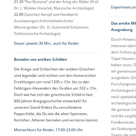
21.30
“Pax Romana“ und der Krieg der Bilder (Prof.
Experiment un
Dr. L. Winkler-Horaček, Klassische Archäologie)
22.00
Zwischen Kampf und Handwerk:
Ausstattungen frühmittelalterlicher
Das antike Mi
Männergräber (Dr. D. Gutsmiedl-Schümann,
Ausgrabung
Prähistorische Archäologie)
Durch Hinweise
Dauer: jeweils 30 Min., auch für Kinder
intensive ober
dem Schluss g
Topoi-Hauses e
Bemalen von antiken Schilden
haben muss. D
Die Kriege und Schlachten der antiken Griechen
wir gemeinsam
sind legendär und reichen von den Homerischen
ausgraben. Ein
Erzählungen um rund 1200 v. Chr. bis zu den
Forschungsvorh
Feldzügen Alexanders des Großen um 332 v. Chr.
Archäologen/-i
Doch wie hat sich der griechische Schild in fast
nach spektakul
800 Jahren Kriegsgeschichte entwickelt? An
archäologisch
unserem Stand findest Du verschiedene
die genaue Un
Pappschilde, die Du wie die alten Spartaner,
und die sorgfä
Korinther, Athener bemalen und verzieren kannst.
Fundkontexte. 
als Grabungslei
Mitmachkurs für Kinder, 17:00-23:00 Uhr
Teams die anti