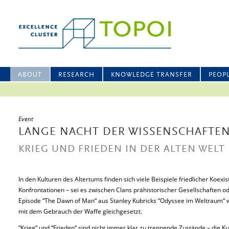
ABOUT
RESEARCH
KNOWLEDGE TRANSFER
PEOP
Event
LANGE NACHT DER WISSENSCHAFTE
KRIEG UND FRIEDEN IN DER ALTEN WELT
In den Kulturen des Altertums finden sich viele Beispiele friedlicher Koexi
Konfrontationen – sei es zwischen Clans prähistorischer Gesellschaften o
Episode “The Dawn of Man“ aus Stanley Kubricks “Odyssee im Weltraum“
mit dem Gebrauch der Waffe gleichgesetzt.
“Krieg“ und “Frieden“ sind nicht immer klar zu trennende Zustände – die K