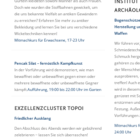
Gürteln kleideten sowohl Männer als auch Frauen.
INSTITUT
Doch wie wurden die Stoffbahnen gewickelt, um
ARCHÄOL
die uns bekannte Vielfalt an antiken Gewändern
Bogenschütze
zu erreichen? Erfahren Sie mehr zu antiker
Herstellung u
Bekleidung und lernen Sie bei uns verschiedene
Waffen
Wickeltechniken kennen!
Mitmachkurs für Erwachsene, 17-23 Uhr
Wir führen vor
Schmiedetechn
Schmuck herges
gehören zu de
Pencak Silat – fernöstlich Kampfkunst
der Menschheit
In der Vorführung wird demonstriert, wie man
ausprobieren, 
bewaffnet oder unbewaffnet gegen einen oder
treffen! Auch 
mehrere bewaffnete oder unbewaffnete Gegner
wird in diesem
kämpft.
Aufführung, 19:00 bis 22:00 Uhr im Garten
gerüstet mit S
erstürmen und 
EXZELLENZCLUSTER TOPOI
Festung. Auße
Vorführungen 
Friedlicher Ausklang
Mitmachkurs f
Den Abschluss des Abends werden wir gebührend
24:00 Uhr
zelebrieren − lassen Sie sich überraschen!